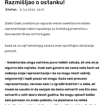
Razmišljao o ostanku!
Stefan
8 Jul 2026. 22:01
Zlatko Dalić zvanično je napustio mesto selektora hrvatske
reprezentacije nakon ispadanja sa Svetskog prvenstva u
šesnaestini finala od Portugala.
Sada se za sajt tamošnjeg saveza imao oproštajno obraćanje
javnosti.
–
Selektorska uloga zahteva puno teških odluka, ali ova mi je
sigurno bila najteža. Uvek sam govorio da nema veće časti od
vođenja svoje reprezentacije i da ne mogu imati važniji,
odgovorniji i lepši posao od ovoga. Kada sam preuzeo
reprezentaciju, verovao sam i u igrački kvalitet i u sebe, ali
nisam se usudio ni da sanjam da ćemo ostvariti sve što smo
ostvarili u ovih skoro devet godina. Ne mogu opisati koliko
sam ponosan na svaku pobedu, na plasmane na velika