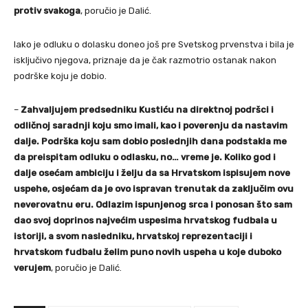
protiv svakoga
, poručio je Dalić.
Iako je odluku o dolasku doneo još pre Svetskog prvenstva i bila je
isključivo njegova, priznaje da je čak razmotrio ostanak nakon
podrške koju je dobio.
–
Zahvaljujem predsedniku Kustiću na direktnoj podršci i
odličnoj saradnji koju smo imali, kao i poverenju da nastavim
dalje. Podrška koju sam dobio poslednjih dana podstakla me
da preispitam odluku o odlasku, no… vreme je. Koliko god i
dalje osećam ambiciju i želju da sa Hrvatskom ispisujem nove
uspehe, osjećam da je ovo ispravan trenutak da zaključim ovu
neverovatnu eru. Odlazim ispunjenog srca i ponosan što sam
dao svoj doprinos najvećim uspesima hrvatskog fudbala u
istoriji, a svom nasledniku, hrvatskoj reprezentaciji i
hrvatskom fudbalu želim puno novih uspeha u koje duboko
verujem
, poručio je Dalić.