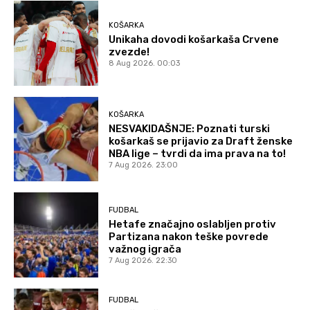
KOŠARKA
Unikaha dovodi košarkaša Crvene
zvezde!
8 Aug 2026. 00:03
KOŠARKA
NESVAKIDAŠNJE: Poznati turski
košarkaš se prijavio za Draft ženske
NBA lige – tvrdi da ima prava na to!
7 Aug 2026. 23:00
FUDBAL
Hetafe značajno oslabljen protiv
Partizana nakon teške povrede
važnog igrača
7 Aug 2026. 22:30
FUDBAL