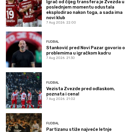
Igrač od čijeg transfera je Zvezda u
poslednjem momentu odustala
eksplodirao nakon toga, a sada ima
novi klub
7 Aug 2026. 22:00
FUDBAL
Stanković pred Novi Pazar govorio o
problemima u igračkom kadru
7 Aug 2026. 21:30
FUDBAL
Vezista Zvezde pred odlaskom,
poznata i cena!
7 Aug 2026. 21:02
FUDBAL
Partizanu stiže najveće letnje