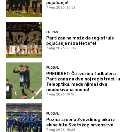
pojačanje!
7 Aug 2026. 20:52
FUDBAL
Partizan ne može da registruje
pojačanje ni za Hetafe!
7 Aug 2026. 20:03
FUDBAL
PREOKRET: Četvorica fudbalera
Partizana na dvojnoj registraciji u
Teleoptiku, među njima i dva
neočekivana imena!
7 Aug 2026. 19:15
FUDBAL
Poznata cena Zvezdinog pika iz
ekipe hita Svetskog prvenstva
7 Aug 2026. 18:26