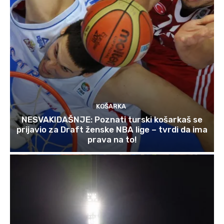
KOŠARKA
NESVAKIDAŠNJE: Poznati turski košarkaš se
prijavio za Draft ženske NBA lige – tvrdi da ima
prava na to!