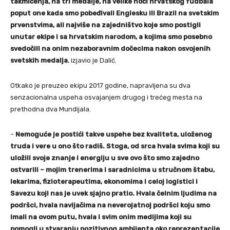
takmičenja, na tri medalje, na velike noći hrvatskog fudbala
poput one kada smo pobeđivali Englesku ili Brazil na svetskim
prvenstvima, ali najviše na zajedništvo koje smo postigli
unutar ekipe i sa hrvatskim narodom, a kojima smo posebno
svedočili na onim nezaboravnim dočecima nakon osvojenih
svetskih medalja
, izjavio je Dalić.
Otkako je preuzeo ekipu 2017 godine, napravljena su dva
senzacionalna uspeha osvajanjem drugog i trećeg mesta na
prethodna dva Mundijala.
–
Nemoguće je postići takve uspehe bez kvaliteta, uloženog
truda i vere u ono što radiš. Stoga, od srca hvala svima koji su
uložili svoje znanje i energiju u sve ovo što smo zajedno
ostvarili – mojim trenerima i saradnicima u stručnom štabu,
lekarima, fizioterapeutima, ekonomima i celoj logistici i
Savezu koji nas je uvek sjajno pratio. Hvala čelnim ljudima na
podršci, hvala navijačima na neverojatnoj podršci koju smo
imali na ovom putu, hvala i svim onim medijima koji su
pomogli u stvaranju pozitivnog ambijenta oko reprezentacije