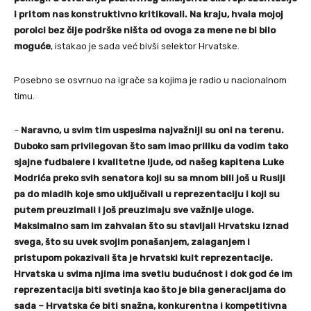
i pritom nas konstruktivno kritikovali. Na kraju, hvala mojoj
poroici bez čije podrške ništa od ovoga za mene ne bi bilo
moguće
, istakao je sada već bivši selektor Hrvatske.
Posebno se osvrnuo na igrače sa kojima je radio u nacionalnom
timu.
–
Naravno, u svim tim uspesima najvažniji su oni na terenu.
Duboko sam privilegovan što sam imao priliku da vodim tako
sjajne fudbalere i kvalitetne ljude, od našeg kapitena Luke
Modrića preko svih senatora koji su sa mnom bili još u Rusiji
pa do mladih koje smo uključivali u reprezentaciju i koji su
putem preuzimali i još preuzimaju sve važnije uloge.
Maksimalno sam im zahvalan što su stavljali Hrvatsku iznad
svega, što su uvek svojim ponašanjem, zalaganjem i
pristupom pokazivali šta je hrvatski kult reprezentacije.
Hrvatska u svima njima ima svetlu budućnost i dok god će im
reprezentacija biti svetinja kao što je bila generacijama do
sada – Hrvatska će biti snažna, konkurentna i kompetitivna