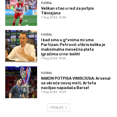
FUDBAL
Velikan stao u red za potpis
Tiknizjana
7 Aug 2026. 16:54
FUDBAL
I kad smo u g*vnima mi smo
Partizan: Petrović otkrio kolika je
maksimalna mesečna plata
igračima crno-belih!
7 Aug 2026. 15:55
FUDBAL
NAKON POTPISA VINISIJUSA: Arsenal
se okreće novoj meti, Arteta
naciljao napadača Barse!
7 Aug 2026. 15:29
Učitaj još