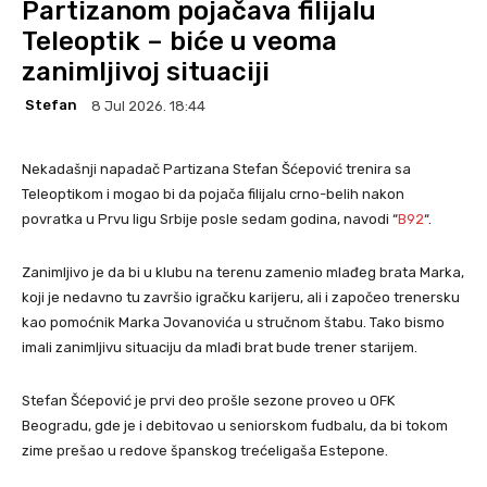
Partizanom pojačava filijalu
Teleoptik – biće u veoma
zanimljivoj situaciji
Stefan
8 Jul 2026. 18:44
Nekadašnji napadač Partizana Stefan Šćepović trenira sa
Teleoptikom i mogao bi da pojača filijalu crno-belih nakon
povratka u Prvu ligu Srbije posle sedam godina, navodi “
B92
“.
Zanimljivo je da bi u klubu na terenu zamenio mlađeg brata Marka,
koji je nedavno tu završio igračku karijeru, ali i započeo trenersku
kao pomoćnik Marka Jovanovića u stručnom štabu. Tako bismo
imali zanimljivu situaciju da mlađi brat bude trener starijem.
Stefan Šćepović je prvi deo prošle sezone proveo u OFK
Beogradu, gde je i debitovao u seniorskom fudbalu, da bi tokom
zime prešao u redove španskog trećeligaša Estepone.