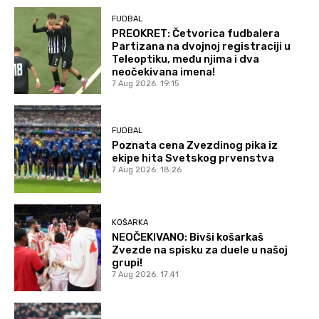
FUDBAL
PREOKRET: Četvorica fudbalera
Partizana na dvojnoj registraciji u
Teleoptiku, među njima i dva
neočekivana imena!
7 Aug 2026. 19:15
FUDBAL
Poznata cena Zvezdinog pika iz
ekipe hita Svetskog prvenstva
7 Aug 2026. 18:26
KOŠARKA
NEOČEKIVANO: Bivši košarkaš
Zvezde na spisku za duele u našoj
grupi!
7 Aug 2026. 17:41