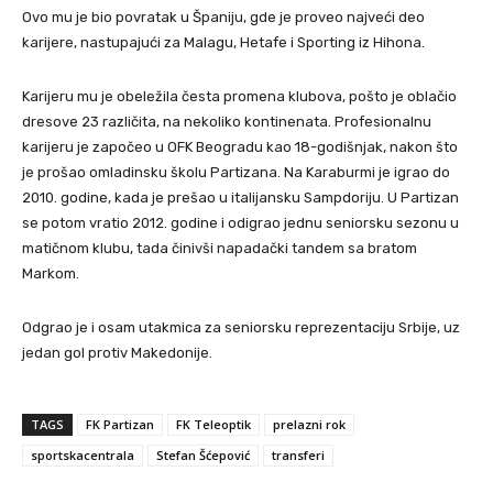
Ovo mu je bio povratak u Španiju, gde je proveo najveći deo
karijere, nastupajući za Malagu, Hetafe i Sporting iz Hihona.
Karijeru mu je obeležila česta promena klubova, pošto je oblačio
dresove 23 različita, na nekoliko kontinenata. Profesionalnu
karijeru je započeo u OFK Beogradu kao 18-godišnjak, nakon što
je prošao omladinsku školu Partizana. Na Karaburmi je igrao do
2010. godine, kada je prešao u italijansku Sampdoriju. U Partizan
se potom vratio 2012. godine i odigrao jednu seniorsku sezonu u
matičnom klubu, tada činivši napadački tandem sa bratom
Markom.
Odgrao je i osam utakmica za seniorsku reprezentaciju Srbije, uz
jedan gol protiv Makedonije.
TAGS
FK Partizan
FK Teleoptik
prelazni rok
sportskacentrala
Stefan Šćepović
transferi