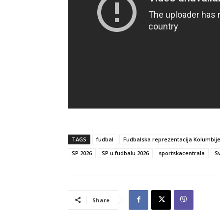
TAGS
fudbal
Fudbalska reprezentacija Kolumbij
SP 2026
SP u fudbalu 2026
sportskacentrala
S
Share