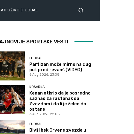
ATI UŽIVO | FUDBAL
AJNOVIJE SPORTSKE VESTI
FUDBAL
Partizan može mirno na dug
put pred revanš (VIDEO)
6 Aug 2026. 23:08
KOŠARKA
Kenan otkrio da je posredno
saznao za rastanak sa
Zvezdom i da li je želeo da
ostane
6 Aug 2026. 22:08
FUDBAL
Bivši bek Crvene zvezde u