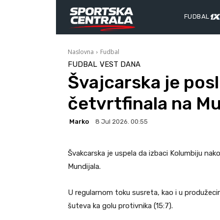
FUDBAL
Naslovna
Fudbal
FUDBAL
VEST DANA
Švajcarska je pos
četvrtfinala na Mu
Marko
8 Jul 2026. 00:55
Švakcarska je uspela da izbaci Kolumbiju nakon
Mundijala.
U regularnom toku susreta, kao i u produžecim
šuteva ka golu protivnika (15:7).