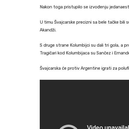
Nakon toga pristupilo se izvođenju jedanaest
U timu Švajcarske precizni sa bele tačke bili
Akandži.
S druge strane Kolumbijci su dali tri gola, a pr
Tragičari kod Kolumbijaca su Sančez i Ernandez 
Švajcarska će protiv Argentine igrati za poluf