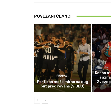
POVEZANI ČLANCI
Kenan ot
FUDBAL
sazna
Partizan može mirno na dug
Zvezdom 
put pred revanš (VIDEO)