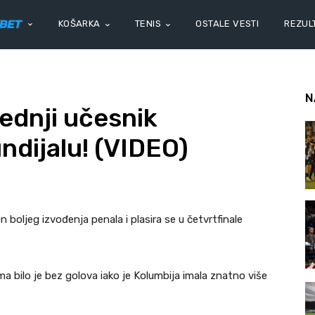
KOŠARKA
TENIS
OSTALE VESTI
REZULT
N
lednji učesnik
ndijalu! (VIDEO)
 boljeg izvođenja penala i plasira se u četvrtfinale
a bilo je bez golova iako je Kolumbija imala znatno više