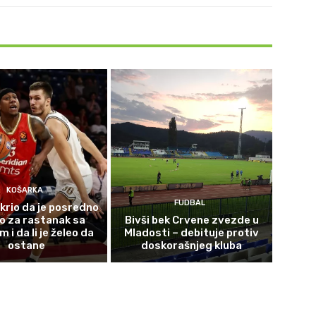
KOŠARKA
FUDBAL
krio da je posredno
o za rastanak sa
Bivši bek Crvene zvezde u
i da li je želeo da
Mladosti – debituje protiv
ostane
doskorašnjeg kluba