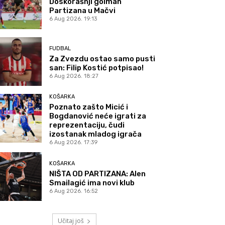
Doskorašnji golman
Partizana u Mačvi
6 Aug 2026. 19:13
FUDBAL
Za Zvezdu ostao samo pusti
san: Filip Kostić potpisao!
6 Aug 2026. 18:27
KOŠARKA
Poznato zašto Micić i
Bogdanović neće igrati za
reprezentaciju, čudi
izostanak mladog igrača
6 Aug 2026. 17:39
KOŠARKA
NIŠTA OD PARTIZANA: Alen
Smailagić ima novi klub
6 Aug 2026. 16:52
Učitaj još