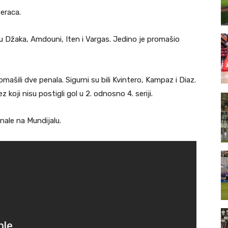
eraca.
 su Džaka, Amdouni, Iten i Vargas. Jedino je promašio
omašili dve penala. Sigurni su bili Kvintero, Kampaz i Diaz.
koji nisu postigli gol u 2. odnosno 4. seriji.
inale na Mundijalu.