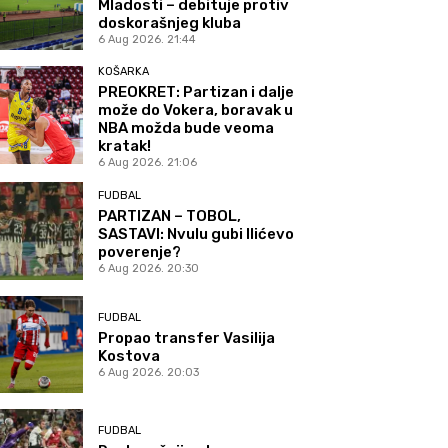
Mladosti – debituje protiv
doskorašnjeg kluba
6 Aug 2026. 21:44
KOŠARKA
PREOKRET: Partizan i dalje
može do Vokera, boravak u
NBA možda bude veoma
kratak!
6 Aug 2026. 21:06
FUDBAL
PARTIZAN – TOBOL,
SASTAVI: Nvulu gubi Ilićevo
poverenje?
6 Aug 2026. 20:30
FUDBAL
Propao transfer Vasilija
Kostova
6 Aug 2026. 20:03
FUDBAL