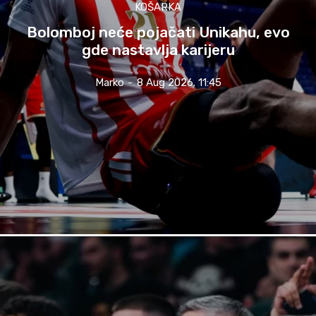
KOŠARKA
Bolomboj neće pojačati Unikahu, evo
gde nastavlja karijeru
Marko
-
8 Aug 2026. 11:45