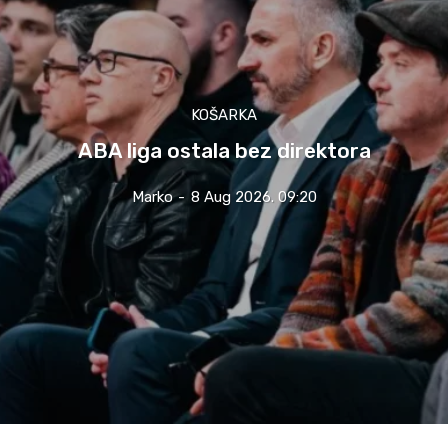
KOŠARKA
ABA liga ostala bez direktora
Marko
-
8 Aug 2026. 09:20