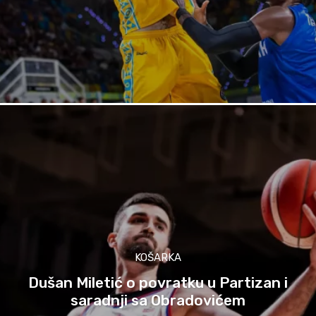
KOŠARKA
Dušan Miletić o povratku u Partizan i
saradnji sa Obradovićem