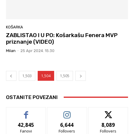
KOŠARKA
ZABLISTAO I U PO: Košarkašu Fenera MVP
priznanje (VIDEO)
Milan
-
25 Apr 2024. 15:30
1,503
1,504
1,505
OSTANITE POVEZANI
42,845
6,644
8,089
Fanovi
Follovers
Follovers