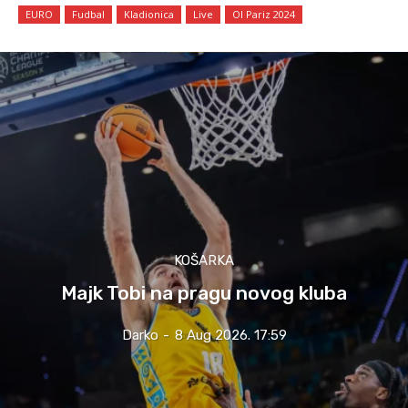
EURO
Fudbal
Kladionica
Live
OI Pariz 2024
KOŠARKA
Majk Tobi na pragu novog kluba
Darko
-
8 Aug 2026. 17:59