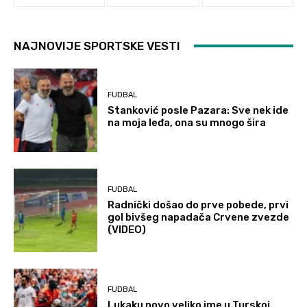
NAJNOVIJE SPORTSKE VESTI
FUDBAL
Stanković posle Pazara: Sve nek ide
na moja leđa, ona su mnogo šira
FUDBAL
Radnički došao do prve pobede, prvi
gol bivšeg napadača Crvene zvezde
(VIDEO)
FUDBAL
Lukaku novo veliko ime u Turskoj,