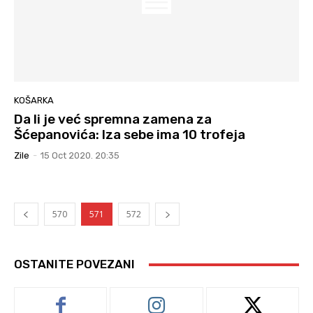
KOŠARKA
Da li je već spremna zamena za
Šćepanovića: Iza sebe ima 10 trofeja
Zile
-
15 Oct 2020. 20:35
570
571
572
OSTANITE POVEZANI