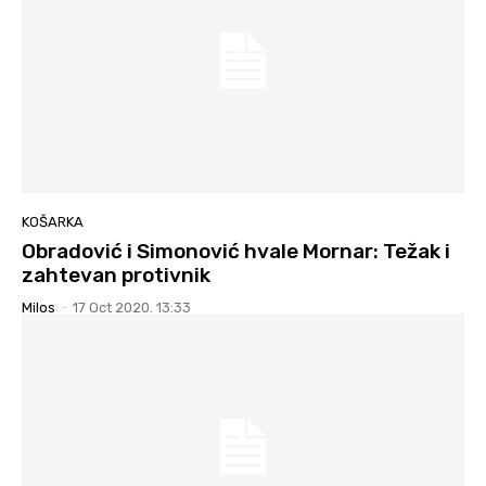
KOŠARKA
Obradović i Simonović hvale Mornar: Težak i
zahtevan protivnik
Milos
-
17 Oct 2020. 13:33