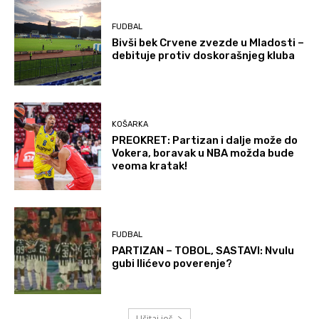
FUDBAL
Bivši bek Crvene zvezde u Mladosti –
debituje protiv doskorašnjeg kluba
KOŠARKA
PREOKRET: Partizan i dalje može do
Vokera, boravak u NBA možda bude
veoma kratak!
FUDBAL
PARTIZAN – TOBOL, SASTAVI: Nvulu
gubi Ilićevo poverenje?
Učitaj još