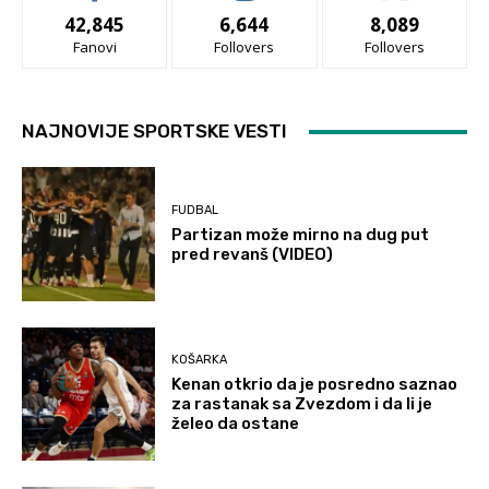
42,845
6,644
8,089
Fanovi
Follovers
Follovers
NAJNOVIJE SPORTSKE VESTI
FUDBAL
Partizan može mirno na dug put
pred revanš (VIDEO)
KOŠARKA
Kenan otkrio da je posredno saznao
za rastanak sa Zvezdom i da li je
želeo da ostane