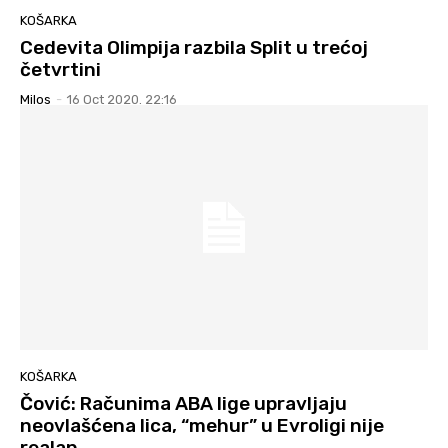
KOŠARKA
Cedevita Olimpija razbila Split u trećoj
četvrtini
Milos
-
16 Oct 2020. 22:16
KOŠARKA
Čović: Računima ABA lige upravljaju
neovlašćena lica, “mehur” u Evroligi nije
realan