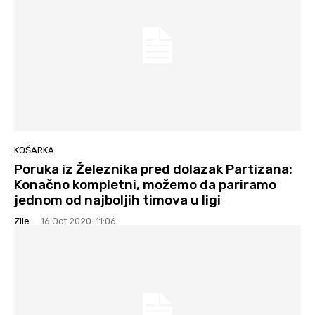
KOŠARKA
Poruka iz Železnika pred dolazak Partizana:
Konačno kompletni, možemo da pariramo
jednom od najboljih timova u ligi
Zile
-
16 Oct 2020. 11:06