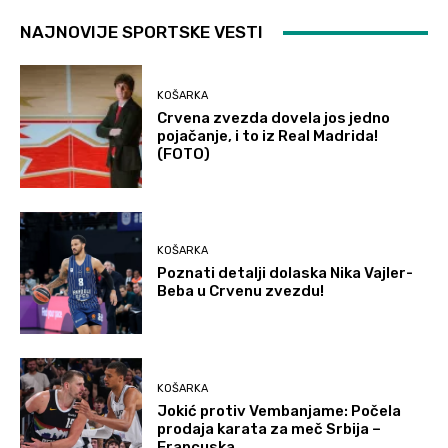
NAJNOVIJE SPORTSKE VESTI
KOŠARKA
Crvena zvezda dovela jos jedno
pojačanje, i to iz Real Madrida!
(FOTO)
KOŠARKA
Poznati detalji dolaska Nika Vajler-
Beba u Crvenu zvezdu!
KOŠARKA
Jokić protiv Vembanjame: Počela
prodaja karata za meč Srbija –
Francuska