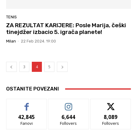
TENIS
ZA REZULTAT KARIJERE: Posle Marija, češki
tinejdžer izbacio 5. igrača planete!
Milan
-
22 Feb 2024. 19:00
3
4
5
OSTANITE POVEZANI
42,845
6,644
8,089
Fanovi
Follovers
Follovers