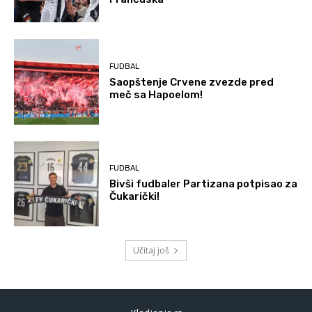
FUDBAL
Saopštenje Crvene zvezde pred
meč sa Hapoelom!
FUDBAL
Bivši fudbaler Partizana potpisao za
Čukarički!
Učitaj još