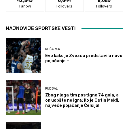
42,845
6,644
8,089
Fanovi
Follovers
Follovers
NAJNOVIJE SPORTSKE VESTI
KOŠARKA
Evo kako je Zvezda predstavila novo
pojačanje –
FUDBAL
Zbog njega tim postigne 74 gola, a
on uopšte ne igra: Ko je Ostin Mekfi,
najveće pojačanje Čelsija!