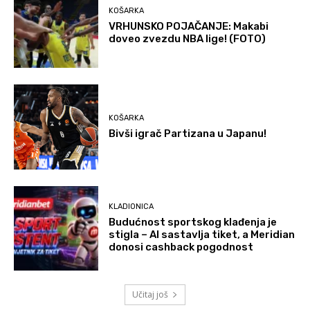
KOŠARKA
VRHUNSKO POJAČANJE: Makabi
doveo zvezdu NBA lige! (FOTO)
KOŠARKA
Bivši igrač Partizana u Japanu!
KLADIONICA
Budućnost sportskog klađenja je
stigla – AI sastavlja tiket, a Meridian
donosi cashback pogodnost
Učitaj još