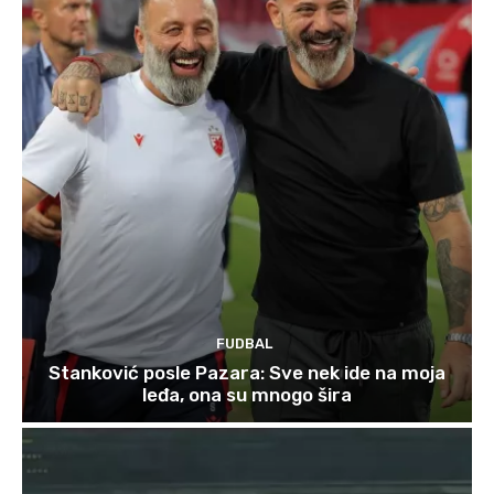
FUDBAL
Stanković posle Pazara: Sve nek ide na moja
leđa, ona su mnogo šira