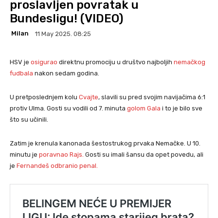
proslavljen povratak u
Bundesligu! (VIDEO)
Milan
11 May 2025. 08:25
HSV je
osigurao
direktnu promociju u društvo najboljih
nemačkog
fudbala
nakon sedam godina.
U pretposlednjem kolu
Cvajte
, slavili su pred svojim navijačima 6:1
protiv Ulma. Gosti su vodili od 7. minuta
golom Gala
i to je bilo sve
što su učinili.
Zatim je krenula kanonada šestostrukog prvaka Nemačke. U 10.
minutu je
poravnao Rajs.
Gosti su imali šansu da opet povedu, ali
je
Fernandeš odbranio penal.