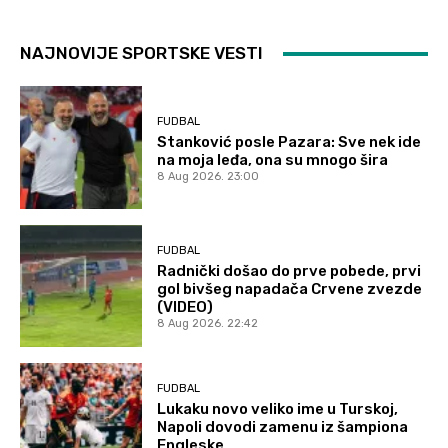
NAJNOVIJE SPORTSKE VESTI
FUDBAL
Stanković posle Pazara: Sve nek ide
na moja leđa, ona su mnogo šira
8 Aug 2026. 23:00
FUDBAL
Radnički došao do prve pobede, prvi
gol bivšeg napadača Crvene zvezde
(VIDEO)
8 Aug 2026. 22:42
FUDBAL
Lukaku novo veliko ime u Turskoj,
Napoli dovodi zamenu iz šampiona
Engleske