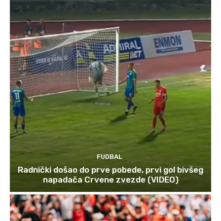
FUDBAL
Radnički došao do prve pobede, prvi gol bivšeg
napadača Crvene zvezde (VIDEO)