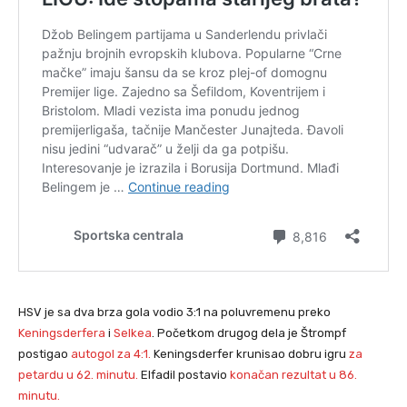
HSV je sa dva brza gola vodio 3:1 na poluvremenu preko
Keningsderfera
i
Selkea
. Početkom drugog dela je Štrompf
postigao
autogol za 4:1.
Keningsderfer krunisao dobru igru
za
petardu u 62. minutu.
Elfadil postavio
konačan rezultat u 86.
minutu.