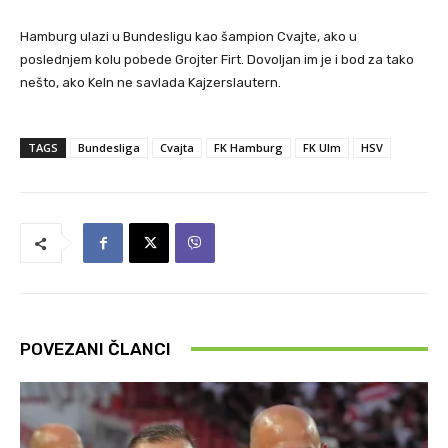
Hamburg ulazi u Bundesligu kao šampion Cvajte, ako u
poslednjem kolu pobede Grojter Firt. Dovoljan im je i bod za tako
nešto, ako Keln ne savlada Kajzerslautern.
TAGS
Bundesliga
Cvajta
FK Hamburg
FK Ulm
HSV
POVEZANI ČLANCI