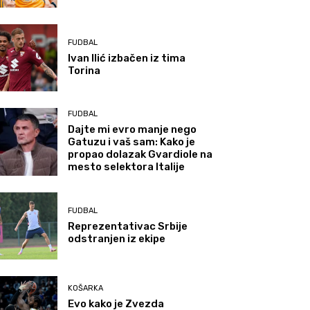
FUDBAL
Ivan Ilić izbačen iz tima
Torina
FUDBAL
Dajte mi evro manje nego
Gatuzu i vaš sam: Kako je
propao dolazak Gvardiole na
mesto selektora Italije
FUDBAL
Reprezentativac Srbije
odstranjen iz ekipe
KOŠARKA
Evo kako je Zvezda