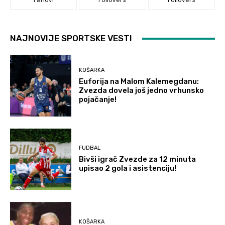
NAJNOVIJE SPORTSKE VESTI
KOŠARKA
Euforija na Malom Kalemegdanu:
Zvezda dovela još jedno vrhunsko
pojačanje!
FUDBAL
Bivši igrač Zvezde za 12 minuta
upisao 2 gola i asistenciju!
KOŠARKA