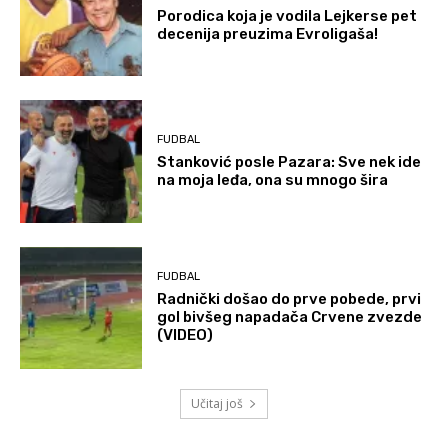
Porodica koja je vodila Lejkerse pet
decenija preuzima Evroligaša!
FUDBAL
Stanković posle Pazara: Sve nek ide
na moja leđa, ona su mnogo šira
FUDBAL
Radnički došao do prve pobede, prvi
gol bivšeg napadača Crvene zvezde
(VIDEO)
Učitaj još