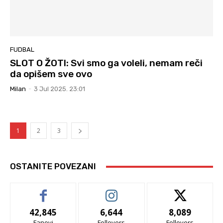
FUDBAL
SLOT O ŽOTI: Svi smo ga voleli, nemam reči
da opišem sve ovo
Milan
-
3 Jul 2025. 23:01
1
2
3
OSTANITE POVEZANI
42,845
6,644
8,089
Fanovi
Follovers
Follovers