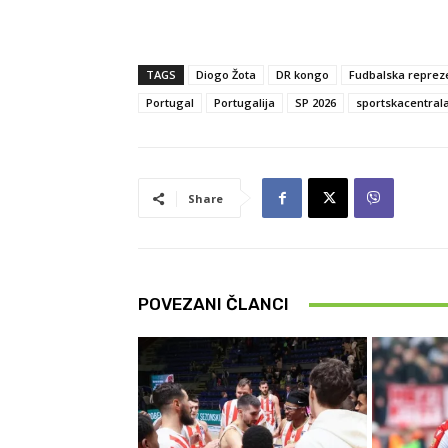
TAGS
Diogo Žota
DR kongo
Fudbalska reprez
Portugal
Portugalija
SP 2026
sportskacentral
Share
POVEZANI ČLANCI