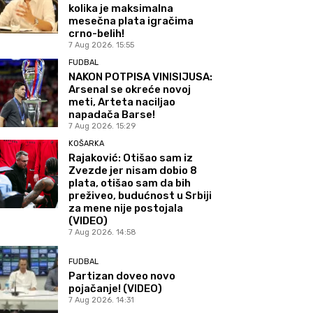
kolika je maksimalna
mesečna plata igračima
crno-belih!
7 Aug 2026. 15:55
FUDBAL
NAKON POTPISA VINISIJUSA:
Arsenal se okreće novoj
meti, Arteta naciljao
napadača Barse!
7 Aug 2026. 15:29
KOŠARKA
Rajaković: Otišao sam iz
Zvezde jer nisam dobio 8
plata, otišao sam da bih
preživeo, budućnost u Srbiji
za mene nije postojala
(VIDEO)
7 Aug 2026. 14:58
FUDBAL
Partizan doveo novo
pojačanje! (VIDEO)
7 Aug 2026. 14:31