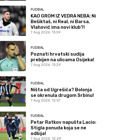
FUDBAL
KAO GROM IZ VEDRA NEBA: Ni
Bešiktaš, ni Real, ni Barsa,
Vlahović ima novi klub?!
7 Aug 2026. 13:59
FUDBAL
Poznati hrvatski sudija
prebijen na ulicama Osijeka!
7 Aug 2026. 13:29
FUDBAL
Ništa od Ugrešića? Bolonja
se okrenula drugom Srbinu!
7 Aug 2026. 12:57
FUDBAL
Petar Ratkov napušta Lacio:
Stigla ponuda koja se ne
odbija!
7 Aug 2026. 12:29