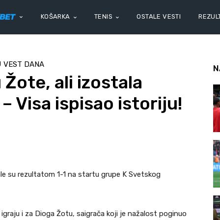
KOŠARKA
TENIS
OSTALE VESTI
REZULT
U
VEST DANA
N
 Žote, ali izostala
 Visa ispisao istoriju!
le su rezultatom 1-1 na startu grupe K Svetskog
igraju i za Dioga Žotu, saigrača koji je nažalost poginuo