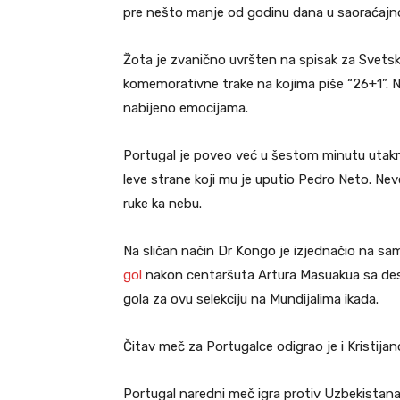
pre nešto manje od godinu dana u saoraćajn
Žota je zvanično uvršten na spisak za Svets
komemorativne trake na kojima piše “26+1”. Na tr
nabijeno emocijama.
Portugal je poveo već u šestom minutu utak
leve strane koji mu je uputio Pedro Neto. Ne
ruke ka nebu.
Na sličan način Dr Kongo je izjednačio na sa
gol
nakon centaršuta Artura Masuakua sa desn
gola za ovu selekciju na Mundijalima ikada.
Čitav meč za Portugalce odigrao je i Kristijan
Portugal naredni meč igra protiv Uzbekistana