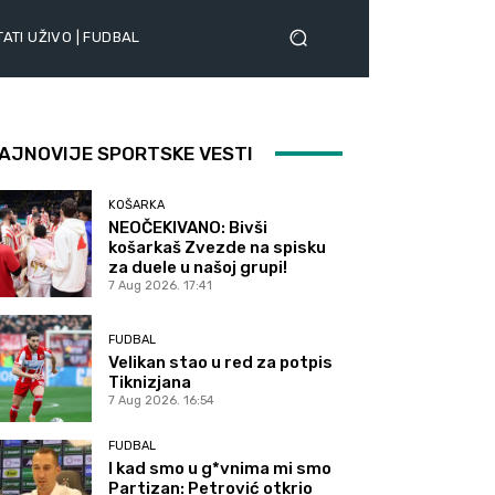
ATI UŽIVO | FUDBAL
AJNOVIJE SPORTSKE VESTI
KOŠARKA
NEOČEKIVANO: Bivši
košarkaš Zvezde na spisku
za duele u našoj grupi!
7 Aug 2026. 17:41
FUDBAL
Velikan stao u red za potpis
Tiknizjana
7 Aug 2026. 16:54
FUDBAL
I kad smo u g*vnima mi smo
Partizan: Petrović otkrio