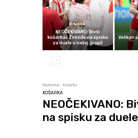
KOŠARKA
NEOČEKIVANO: Bivši
košarkaš Zvezde na spisku
Velikan 
za duele u našoj grupi!