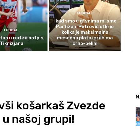
FUDBAL
I kad smo u g*vnima mi smo
Partizan: Petrović otkrio
FUDBAL
kolika je maksimalna
stao u red za potpis
mesečna plata igračima
Tiknizjana
crno-belih!