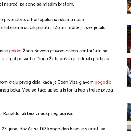
oj nesreći zajedno sa mlađim bratom.
ko prvenstvo, a Portugalci na rukama nose
ibinama su bili prisutni i Žotini roditelji i sve je bilo
mice
golom
Žoao Nevesa glavom nakon centaršuta sa
ves je gol posvetio Diogu Žoti, pošto je odmah podigao
mom kraju prvog dela, kada je Joan Visa glavom
pogodio
og boka. Visa se tako upiso u istoriju kao strelac prvog
o Ronaldo, ali bez značajnijeg učinka.
 23. juna, dok će se DR Kongo dan kasnije sastati sa