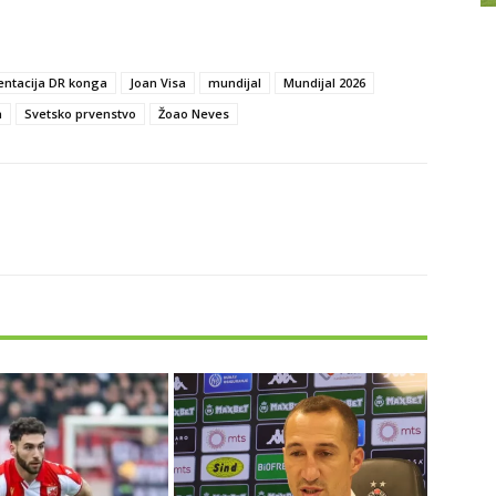
entacija DR konga
Joan Visa
mundijal
Mundijal 2026
a
Svetsko prvenstvo
Žoao Neves