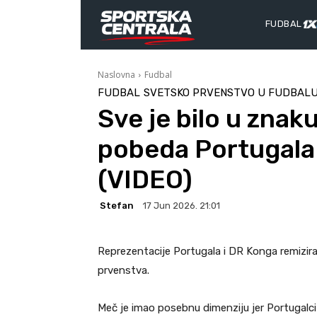
FUDBAL
Naslovna
Fudbal
FUDBAL
SVETSKO PRVENSTVO U FUDBAL
Sve je bilo u znaku
pobeda Portugala –
(VIDEO)
Stefan
17 Jun 2026. 21:01
Reprezentacije Portugala i DR Konga remizira
prvenstva.
Meč je imao posebnu dimenziju jer Portugalci 