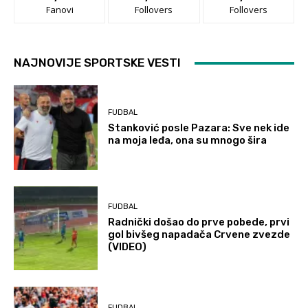
Fanovi
Follovers
Follovers
NAJNOVIJE SPORTSKE VESTI
FUDBAL
Stanković posle Pazara: Sve nek ide
na moja leđa, ona su mnogo šira
FUDBAL
Radnički došao do prve pobede, prvi
gol bivšeg napadača Crvene zvezde
(VIDEO)
FUDBAL