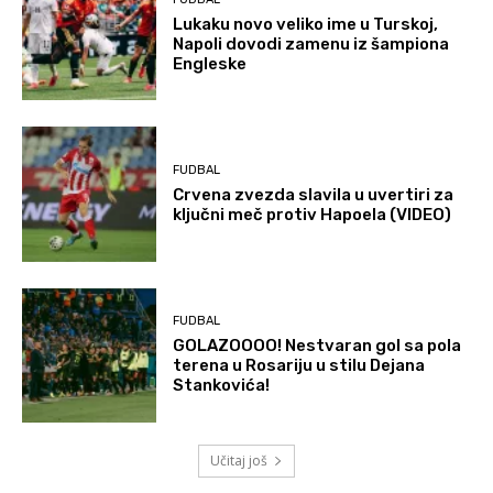
Lukaku novo veliko ime u Turskoj,
Napoli dovodi zamenu iz šampiona
Engleske
FUDBAL
Crvena zvezda slavila u uvertiri za
ključni meč protiv Hapoela (VIDEO)
FUDBAL
GOLAZOOOO! Nestvaran gol sa pola
terena u Rosariju u stilu Dejana
Stankovića!
Učitaj još