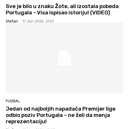
Sve je bilo u znaku Žote, ali izostala pobeda
Portugala – Visa ispisao istoriju! (VIDEO)
Stefan
-
17 Jun 2026. 21:01
FUDBAL
Jedan od najboljih napadača Premijer lige
odbio poziv Portugala – ne želi da menja
reprezentaciju!