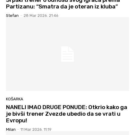
Partizanu: “Smatra da je oteran iz kluba”
Stefan
-
28 Mar 2026. 21:46
KOŠARKA
NANELI IMAO DRUGE PONUDE: Otkrio kako ga
je bivši trener Zvezde ubedio da se vrati u
Evropu!
Milan
-
11 Mar 2026. 11:19