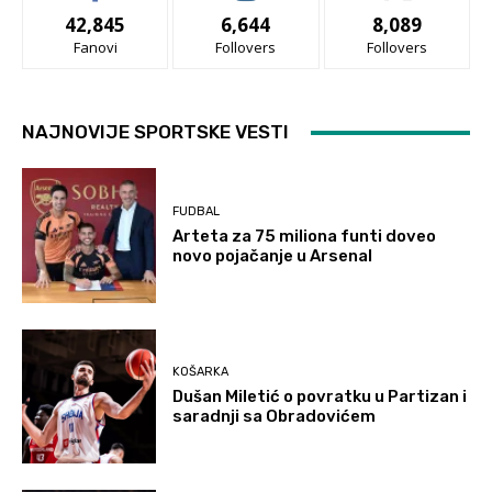
42,845
6,644
8,089
Fanovi
Follovers
Follovers
NAJNOVIJE SPORTSKE VESTI
FUDBAL
Arteta za 75 miliona funti doveo
novo pojačanje u Arsenal
KOŠARKA
Dušan Miletić o povratku u Partizan i
saradnji sa Obradovićem