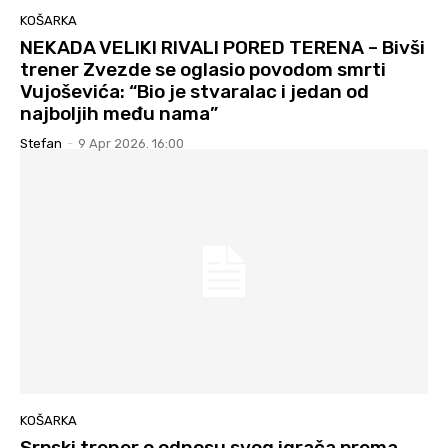
KOŠARKA
NEKADA VELIKI RIVALI PORED TERENA – Bivši
trener Zvezde se oglasio povodom smrti
Vujoševića: “Bio je stvaralac i jedan od
najboljih među nama”
Stefan
-
9 Apr 2026. 16:00
KOŠARKA
Srpski trener o odnosu svog igrača prema