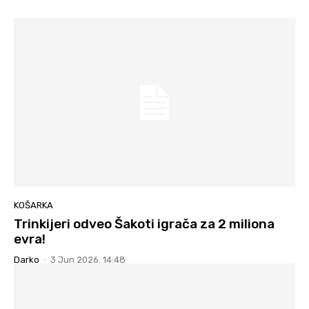
KOŠARKA
Trinkijeri odveo Šakoti igrača za 2 miliona
evra!
Darko
-
3 Jun 2026. 14:48