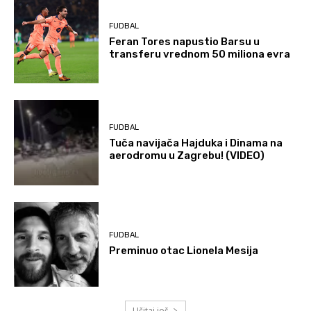
FUDBAL
Feran Tores napustio Barsu u
transferu vrednom 50 miliona evra
FUDBAL
Tuča navijača Hajduka i Dinama na
aerodromu u Zagrebu! (VIDEO)
FUDBAL
Preminuo otac Lionela Mesija
Učitaj još