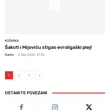
KOŠARKA
Šakoti i Mijoviću stigao evroligaški plej!
Darko
-
2 Sep 2025. 21:35
1
2
3
OSTANITE POVEZANI