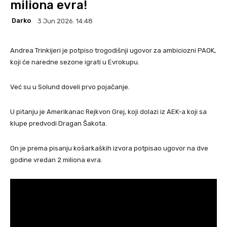
miliona evra!
Darko
3 Jun 2026. 14:48
Andrea Trinkijeri je potpiso trogodišnji ugovor za ambiciozni PAOK,
koji će naredne sezone igrati u Evrokupu.
Već su u Solund doveli prvo pojačanje.
U pitanju je Amerikanac Rejkvon Grej, koji dolazi iz AEK-a koji sa
klupe predvodi Dragan Šakota.
On je prema pisanju košarkaških izvora potpisao ugovor na dve
godine vredan 2 miliona evra.