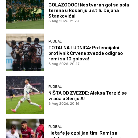
GOLAZOOOO! Nestvaran gol sa pola
terena u Rosariju u stilu Dejana
Stankovića!
8 Aug 2026. 21:20
FUDBAL
TOTALNA LUDNICA: Potencijalni
protivnik Crvene zvezde odigrao
remi sa 10 golova!
8 Aug 2026. 20:47
FUDBAL
NIŠTA OD ZVEZDE: Aleksa Terzić se
vraća u Seriju A!
8 Aug 2026. 20:16
FUDBAL
Hetafe je ozbiljan tim: Remi sa