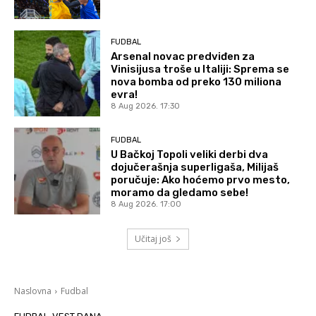
FUDBAL
Arsenal novac predviđen za
Vinisijusa troše u Italiji: Sprema se
nova bomba od preko 130 miliona
evra!
8 Aug 2026. 17:30
FUDBAL
U Bačkoj Topoli veliki derbi dva
dojučerašnja superligaša, Milijaš
poručuje: Ako hoćemo prvo mesto,
moramo da gledamo sebe!
8 Aug 2026. 17:00
Učitaj još