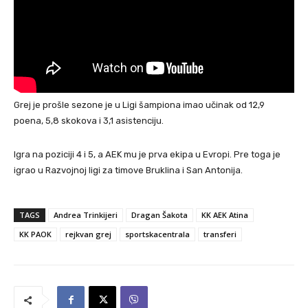
Grej je prošle sezone je u Ligi šampiona imao učinak od 12,9
poena, 5,8 skokova i 3,1 asistenciju.
Igra na poziciji 4 i 5, a AEK mu je prva ekipa u Evropi. Pre toga je
igrao u Razvojnoj ligi za timove Bruklina i San Antonija.
TAGS
Andrea Trinkijeri
Dragan Šakota
KK AEK Atina
KK PAOK
rejkvan grej
sportskacentrala
transferi