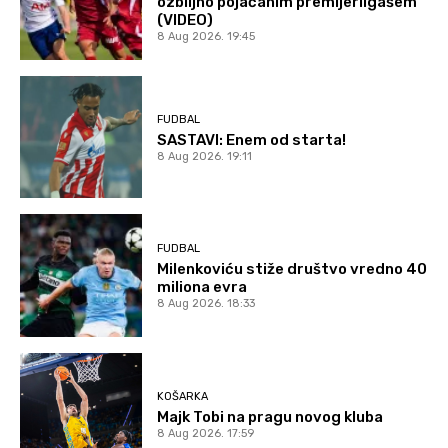
ozbiljno pojačanim premijerligašem
(VIDEO)
8 Aug 2026. 19:45
FUDBAL
SASTAVI: Enem od starta!
8 Aug 2026. 19:11
FUDBAL
Milenkoviću stiže društvo vredno 40
miliona evra
8 Aug 2026. 18:33
KOŠARKA
Majk Tobi na pragu novog kluba
8 Aug 2026. 17:59