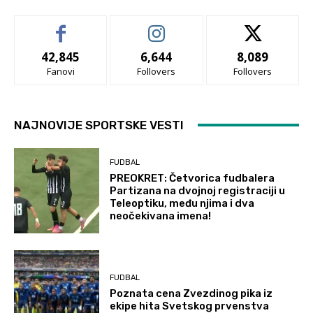
42,845
6,644
8,089
Fanovi
Follovers
Follovers
NAJNOVIJE SPORTSKE VESTI
FUDBAL
PREOKRET: Četvorica fudbalera
Partizana na dvojnoj registraciji u
Teleoptiku, među njima i dva
neočekivana imena!
FUDBAL
Poznata cena Zvezdinog pika iz
ekipe hita Svetskog prvenstva