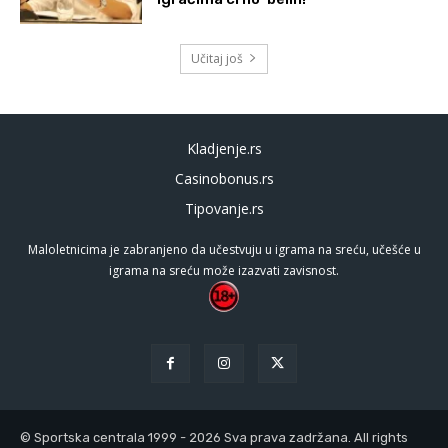
Učitaj još
Kladjenje.rs
Casinobonus.rs
Tipovanje.rs
Maloletnicima je zabranjeno da učestvuju u igrama na sreću, učešće u
igrama na sreću može izazvati zavisnost.
© Sportska centrala 1999 - 2026 Sva prava zadržana. All rights