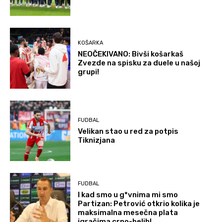
KOŠARKA
NEOČEKIVANO: Bivši košarkaš
Zvezde na spisku za duele u našoj
grupi!
FUDBAL
Velikan stao u red za potpis
Tiknizjana
FUDBAL
I kad smo u g*vnima mi smo
Partizan: Petrović otkrio kolika je
maksimalna mesečna plata
igračima crno-belih!