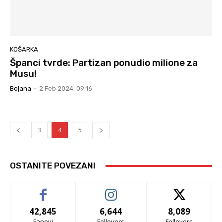
KOŠARKA
Španci tvrde: Partizan ponudio milione za
Musu!
Bojana
-
2 Feb 2024. 09:16
3
4
5
OSTANITE POVEZANI
42,845
6,644
8,089
Fanovi
Follovers
Follovers