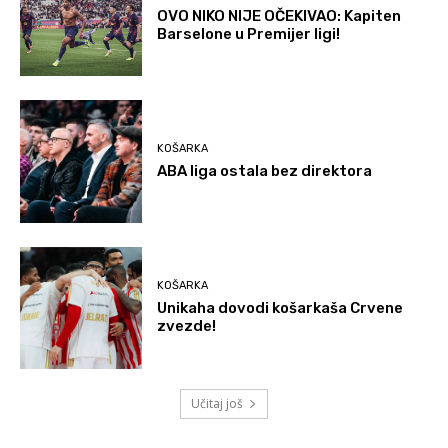
OVO NIKO NIJE OČEKIVAO: Kapiten
Barselone u Premijer ligi!
KOŠARKA
ABA liga ostala bez direktora
KOŠARKA
Unikaha dovodi košarkaša Crvene
zvezde!
Učitaj još