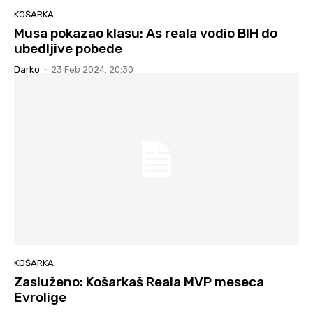
KOŠARKA
Musa pokazao klasu: As reala vodio BIH do
ubedljive pobede
Darko
-
23 Feb 2024. 20:30
KOŠARKA
Zasluženo: Košarkaš Reala MVP meseca
Evrolige