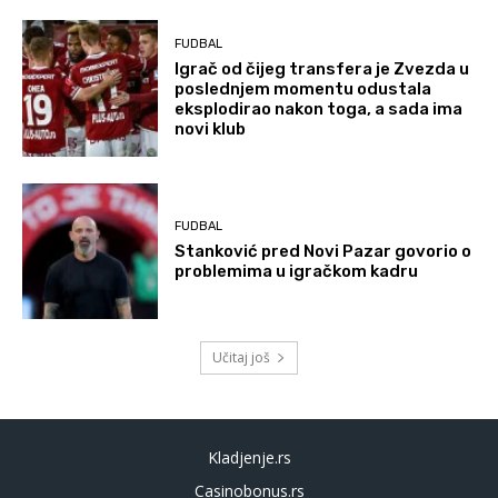
FUDBAL
Igrač od čijeg transfera je Zvezda u
poslednjem momentu odustala
eksplodirao nakon toga, a sada ima
novi klub
FUDBAL
Stanković pred Novi Pazar govorio o
problemima u igračkom kadru
Učitaj još
Kladjenje.rs
Casinobonus.rs