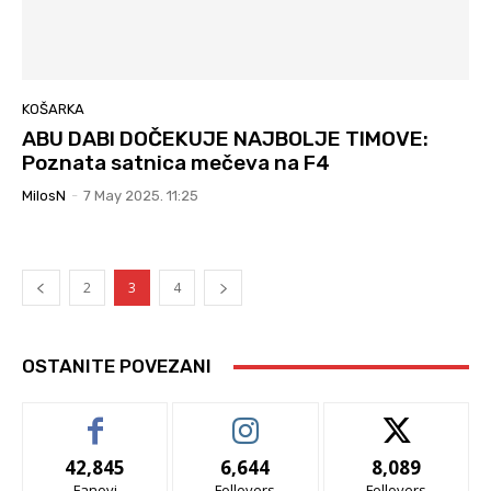
KOŠARKA
ABU DABI DOČEKUJE NAJBOLJE TIMOVE:
Poznata satnica mečeva na F4
MilosN
-
7 May 2025. 11:25
2
3
4
OSTANITE POVEZANI
42,845
6,644
8,089
Fanovi
Follovers
Follovers