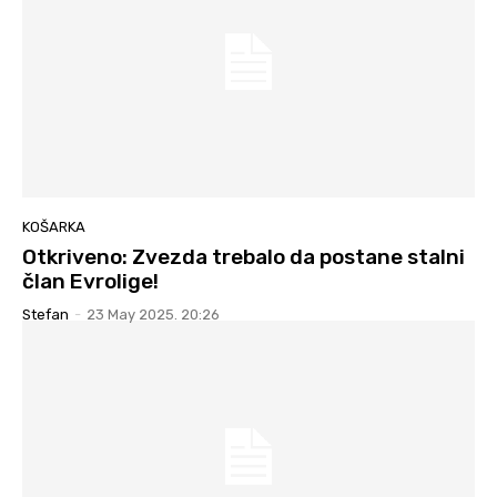
KOŠARKA
Otkriveno: Zvezda trebalo da postane stalni
član Evrolige!
Stefan
-
23 May 2025. 20:26