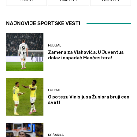
NAJNOVIJE SPORTSKE VESTI
FUDBAL
Zamena za Vlahovića: U Juventus
dolazi napadač Mančestera!
FUDBAL
O potezu Vinisijusa Žuniora bruji ceo
svet!
KOŠARKA