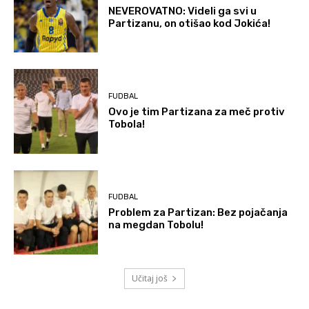
NEVEROVATNO: Videli ga svi u
Partizanu, on otišao kod Jokića!
FUDBAL
Ovo je tim Partizana za meč protiv
Tobola!
FUDBAL
Problem za Partizan: Bez pojačanja
na megdan Tobolu!
Učitaj još