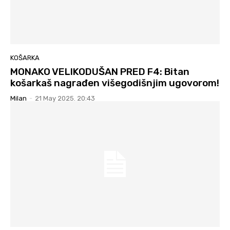
KOŠARKA
MONAKO VELIKODUŠAN PRED F4: Bitan
košarkaš nagrađen višegodišnjim ugovorom!
Milan
-
21 May 2025. 20:43