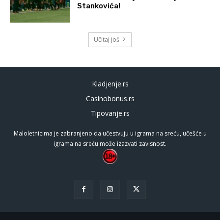
Stankovića!
Učitaj još
Kladjenje.rs
Casinobonus.rs
Tipovanje.rs
Maloletnicima je zabranjeno da učestvuju u igrama na sreću, učešće u
igrama na sreću može izazvati zavisnost.