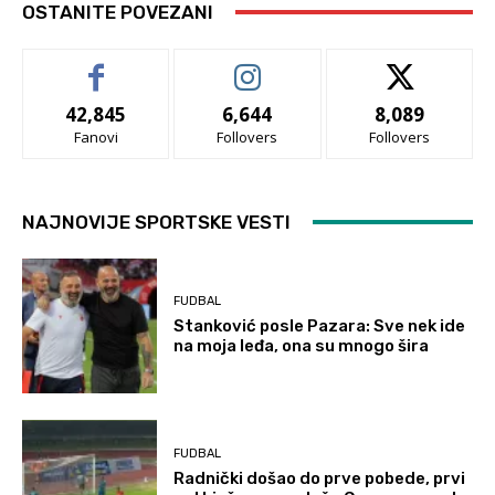
OSTANITE POVEZANI
42,845
6,644
8,089
Fanovi
Follovers
Follovers
NAJNOVIJE SPORTSKE VESTI
FUDBAL
Stanković posle Pazara: Sve nek ide
na moja leđa, ona su mnogo šira
FUDBAL
Radnički došao do prve pobede, prvi