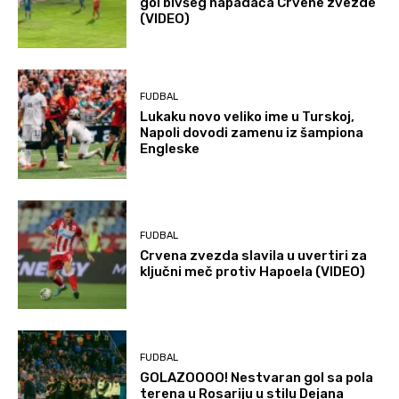
gol bivšeg napadača Crvene zvezde
(VIDEO)
FUDBAL
Lukaku novo veliko ime u Turskoj,
Napoli dovodi zamenu iz šampiona
Engleske
FUDBAL
Crvena zvezda slavila u uvertiri za
ključni meč protiv Hapoela (VIDEO)
FUDBAL
GOLAZOOOO! Nestvaran gol sa pola
terena u Rosariju u stilu Dejana