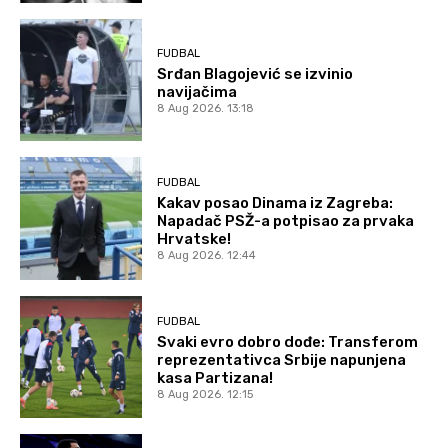
FUDBAL
Srđan Blagojević se izvinio
navijačima
8 Aug 2026. 13:18
FUDBAL
Kakav posao Dinama iz Zagreba:
Napadač PSŽ-a potpisao za prvaka
Hrvatske!
8 Aug 2026. 12:44
FUDBAL
Svaki evro dobro dođe: Transferom
reprezentativca Srbije napunjena
kasa Partizana!
8 Aug 2026. 12:15