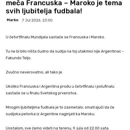
meča Francuska – Maroko je tema
svih ljubitelja fudbala!
Marko
7 Jul 2026. 23:00
U četvrtfinalu Mundijala sastaće se Francuska i Maroko.
Tu ne bi bilo ništa čudno da sudija na toj utakmici nije Argentinac –
Fakundo Teljo.
Zvučno neverovatno, ali tako je.
Ukoliko Francuska i Argentina prođu u četvtfinalu i polufinalu
sastaće se u finalu Svetskog prvenstva.
Mnogim ljubiteljima fudbala je to zasmetalo, smatrajući da će
sudijska petorka iz Argentine naginjati ka Maroku.
Uostalom, sve ćemo videti na terenu, 9. jula od 22.00 sata.