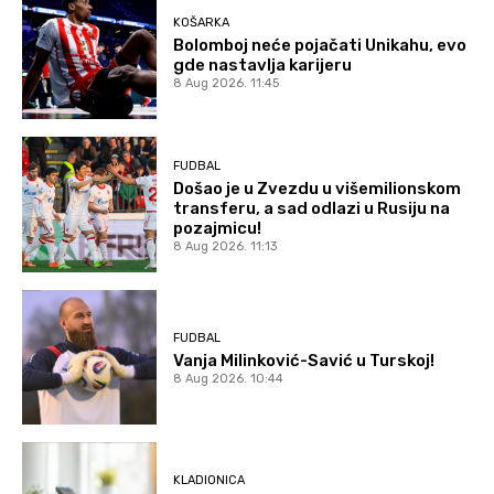
KOŠARKA
Bolomboj neće pojačati Unikahu, evo
gde nastavlja karijeru
8 Aug 2026. 11:45
FUDBAL
Došao je u Zvezdu u višemilionskom
transferu, a sad odlazi u Rusiju na
pozajmicu!
8 Aug 2026. 11:13
FUDBAL
Vanja Milinković-Savić u Turskoj!
8 Aug 2026. 10:44
KLADIONICA