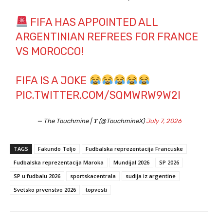
FIFA HAS APPOINTED ALL
ARGENTINIAN REFREES FOR FRANCE
VS MOROCCO!
FIFA IS A JOKE
PIC.TWITTER.COM/SQMWRW9W2I
— The Touchmine | 𝐓 (@TouchmineX)
July 7, 2026
TAGS
Fakundo Teljo
Fudbalska reprezentacija Francuske
Fudbalska reprezentacija Maroka
Mundijal 2026
SP 2026
SP u fudbalu 2026
sportskacentrala
sudija iz argentine
Svetsko prvenstvo 2026
topvesti