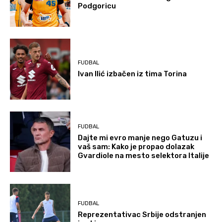
Podgoricu
FUDBAL
Ivan Ilić izbačen iz tima Torina
FUDBAL
Dajte mi evro manje nego Gatuzu i
vaš sam: Kako je propao dolazak
Gvardiole na mesto selektora Italije
FUDBAL
Reprezentativac Srbije odstranjen