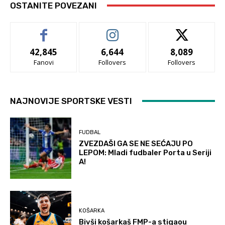
OSTANITE POVEZANI
42,845
6,644
8,089
Fanovi
Follovers
Follovers
NAJNOVIJE SPORTSKE VESTI
FUDBAL
ZVEZDAŠI GA SE NE SEĆAJU PO
LEPOM: Mladi fudbaler Porta u Seriji
A!
KOŠARKA
Bivši košarkaš FMP-a stigaou