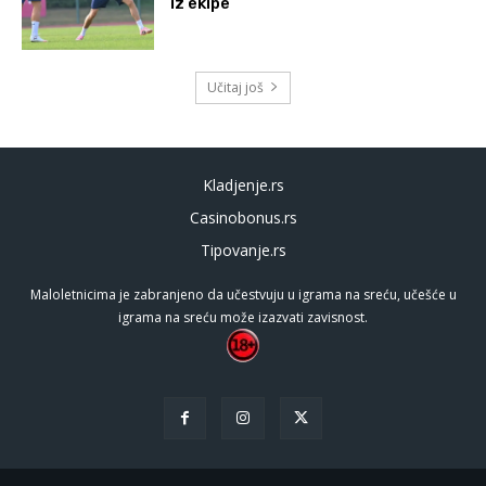
iz ekipe
Učitaj još
Kladjenje.rs
Casinobonus.rs
Tipovanje.rs
Maloletnicima je zabranjeno da učestvuju u igrama na sreću, učešće u
igrama na sreću može izazvati zavisnost.