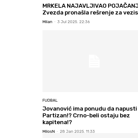
MRKELA NAJAVLJIVAO POJAČANJ
Zvezda pronašla rešrenje za vezis
Milan
-
3 Jul 2025. 22:36
FUDBAL
Jovanović ima ponudu da napusti
Partizan!? Crno-beli ostaju bez
kapitena!?
MilosN
-
28 Jan 2025. 11:33