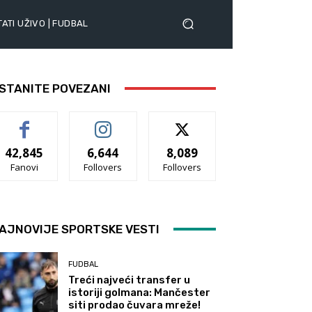
ATI UŽIVO | FUDBAL
STANITE POVEZANI
42,845
6,644
8,089
Fanovi
Follovers
Follovers
AJNOVIJE SPORTSKE VESTI
FUDBAL
Treći najveći transfer u
istoriji golmana: Mančester
siti prodao čuvara mreže!