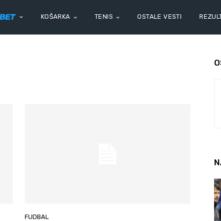
KOŠARKA
TENIS
OSTALE VESTI
REZULT
O
N
FUDBAL