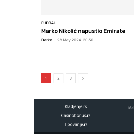
FUDBAL
Marko Nikolić napustio Emirate
Darko
-
28 May 2024. 20:30
1
2
3
Kladjenje.rs
Mal
Casinobonus.rs
Tipovanje.rs