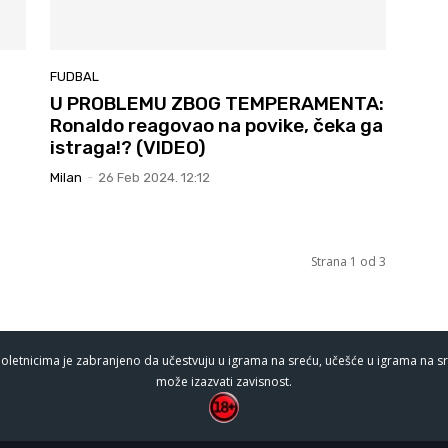
FUDBAL
U PROBLEMU ZBOG TEMPERAMENTA:
Ronaldo reagovao na povike, čeka ga
istraga!? (VIDEO)
Milan
-
26 Feb 2024. 12:12
Strana 1 od 3
oletnicima je zabranjeno da učestvuju u igrama na sreću, učešće u igrama na sr
može izazvati zavisnost.