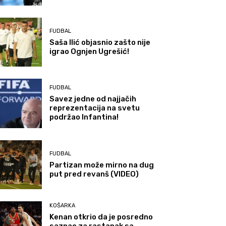
FUDBAL
Saša Ilić objasnio zašto nije
igrao Ognjen Ugrešić!
FUDBAL
Savez jedne od najjačih
reprezentacija na svetu
podržao Infantina!
FUDBAL
Partizan može mirno na dug
put pred revanš (VIDEO)
KOŠARKA
Kenan otkrio da je posredno
saznao za rastanak sa