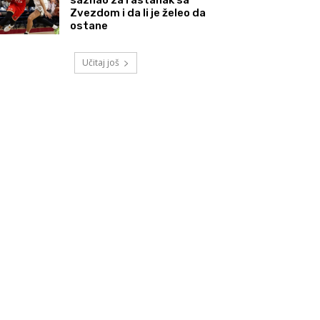
Zvezdom i da li je želeo da
ostane
Učitaj još