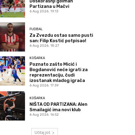
Doskorašnji golman
Partizana u Mačvi
6 Aug 2026. 19:13
FUDBAL
Za Zvezdu ostao samo pusti
san: Filip Kostić potpisao!
6 Aug 2026. 18:27
KOŠARKA
Poznato zašto Micić i
Bogdanović neće igrati za
reprezentaciju, čudi
izostanak mladog igrača
6 Aug 2026. 17:39
KOŠARKA
NIŠTA OD PARTIZANA: Alen
Smailagić ima novi klub
6 Aug 2026. 16:52
Učitaj još