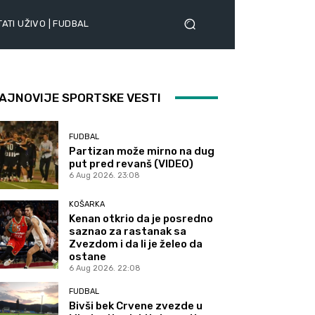
ATI UŽIVO | FUDBAL
AJNOVIJE SPORTSKE VESTI
FUDBAL
Partizan može mirno na dug
put pred revanš (VIDEO)
6 Aug 2026. 23:08
KOŠARKA
Kenan otkrio da je posredno
saznao za rastanak sa
Zvezdom i da li je želeo da
ostane
6 Aug 2026. 22:08
FUDBAL
Bivši bek Crvene zvezde u