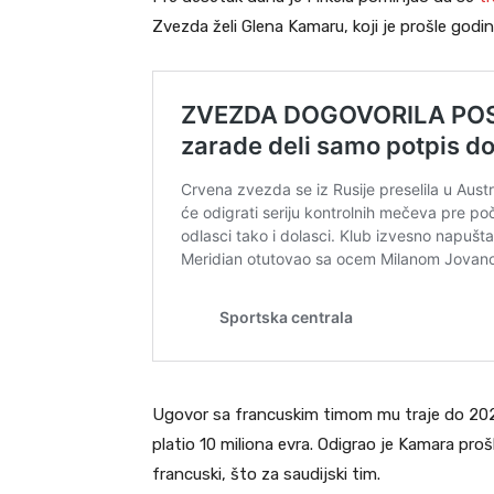
Zvezda želi Glena Kamaru, koji je prošle godi
Ugovor sa francuskim timom mu traje do 2028
platio 10 miliona evra. Odigrao je Kamara pr
francuski, što za saudijski tim.