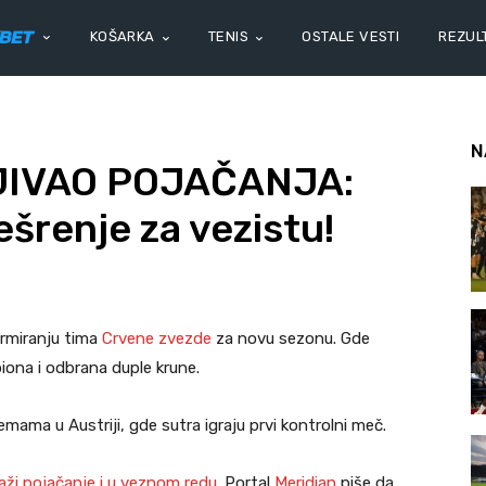
KOŠARKA
TENIS
OSTALE VESTI
REZULT
N
IVAO POJAČANJA:
šrenje za vezistu!
ormiranju tima
Crvene zvezde
za novu sezonu. Gde
piona i odbrana duple krune.
emama u Austriji, gde sutra igraju prvi kontrolni meč.
aži pojačanje i u veznom redu.
Portal
Meridian
piše da