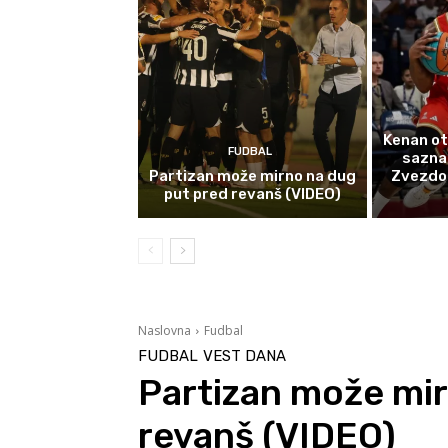
Kenan ot
FUDBAL
sazna
Partizan može mirno na dug
Zvezdom 
put pred revanš (VIDEO)