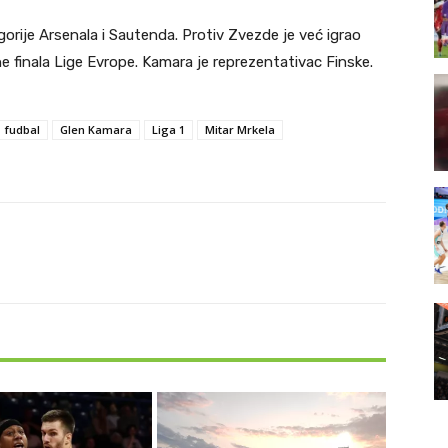
orije Arsenala i Sautenda. Protiv Zvezde je već igrao
finala Lige Evrope. Kamara je reprezentativac Finske.
fudbal
Glen Kamara
Liga 1
Mitar Mrkela