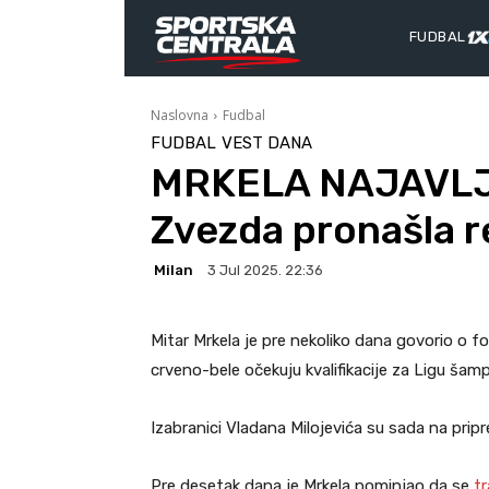
FUDBAL
Naslovna
Fudbal
FUDBAL
VEST DANA
MRKELA NAJAVLJ
Zvezda pronašla re
Milan
3 Jul 2025. 22:36
Mitar Mrkela je pre nekoliko dana govorio o f
crveno-bele očekuju kvalifikacije za Ligu šam
Izabranici Vladana Milojevića su sada na pripr
Pre desetak dana je Mrkela pominjao da se
tr