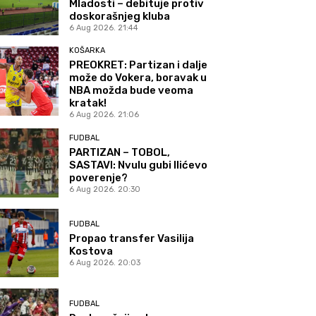
Mladosti – debituje protiv
doskorašnjeg kluba
6 Aug 2026. 21:44
KOŠARKA
PREOKRET: Partizan i dalje
može do Vokera, boravak u
NBA možda bude veoma
kratak!
6 Aug 2026. 21:06
FUDBAL
PARTIZAN – TOBOL,
SASTAVI: Nvulu gubi Ilićevo
poverenje?
6 Aug 2026. 20:30
FUDBAL
Propao transfer Vasilija
Kostova
6 Aug 2026. 20:03
FUDBAL