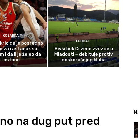
KOŠARKA
FUDBAL
krio da je posredno
o za rastanak sa
Bivši bek Crvene zvezde u
i da li je želeo da
Mladosti – debituje protiv
ostane
doskorašnjeg kluba