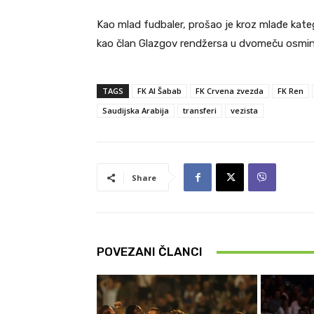
Kao mlad fudbaler, prošao je kroz mlađe kateg
kao član Glazgov rendžersa u dvomeču osmine 
TAGS
FK Al Šabab
FK Crvena zvezda
FK Ren
Saudijska Arabija
transferi
vezista
Share
POVEZANI ČLANCI