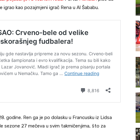
ne igrao kao pozajmjeni igrač Rena u Al Šababu.
. godine. Ren ga je po dolasku u Francusku iz Lidsa
ošle sezone 27 mečeva u svim takmičenjima, što za