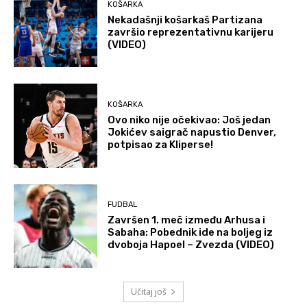
KOŠARKA
Nekadašnji košarkaš Partizana
završio reprezentativnu karijeru
(VIDEO)
KOŠARKA
Ovo niko nije očekivao: Još jedan
Jokićev saigrač napustio Denver,
potpisao za Kliperse!
FUDBAL
Završen 1. meč između Arhusa i
Sabaha: Pobednik ide na boljeg iz
dvoboja Hapoel – Zvezda (VIDEO)
Učitaj još