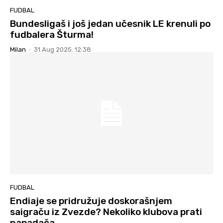
FUDBAL
Bundesligaš i još jedan učesnik LE krenuli po
fudbalera Šturma!
Milan
-
31 Aug 2025. 12:38
FUDBAL
Endiaje se pridružuje doskorašnjem
saigraču iz Zvezde? Nekoliko klubova prati
napadača