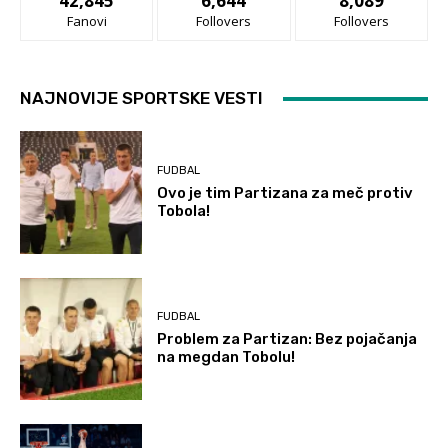
42,845
6,644
8,089
Fanovi
Follovers
Follovers
NAJNOVIJE SPORTSKE VESTI
FUDBAL
Ovo je tim Partizana za meč protiv
Tobola!
FUDBAL
Problem za Partizan: Bez pojačanja
na megdan Tobolu!