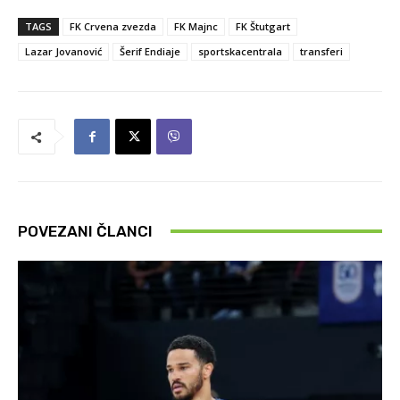
TAGS
FK Crvena zvezda
FK Majnc
FK Štutgart
Lazar Jovanović
Šerif Endiaje
sportskacentrala
transferi
POVEZANI ČLANCI