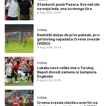
Stanković posle Pazara: Sve nek ide
na moja leđa, ona su mnogo šira
8 Aug 2026. 23:00
FUDBAL
Radnički došao do prve pobede, prvi
gol bivšeg napadača Crvene zvezde
(VIDEO)
8 Aug 2026. 22:42
FUDBAL
Lukaku novo veliko ime u Turskoj,
Napoli dovodi zamenu iz šampiona
Engleske
8 Aug 2026. 22:30
FUDBAL
Crvena zvezda slavila u uvertiri za