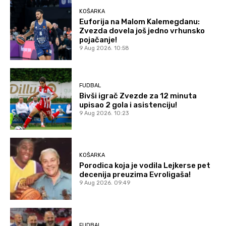
KOŠARKA
Euforija na Malom Kalemegdanu:
Zvezda dovela još jedno vrhunsko
pojačanje!
9 Aug 2026. 10:58
FUDBAL
Bivši igrač Zvezde za 12 minuta
upisao 2 gola i asistenciju!
9 Aug 2026. 10:23
KOŠARKA
Porodica koja je vodila Lejkerse pet
decenija preuzima Evroligaša!
9 Aug 2026. 09:49
FUDBAL