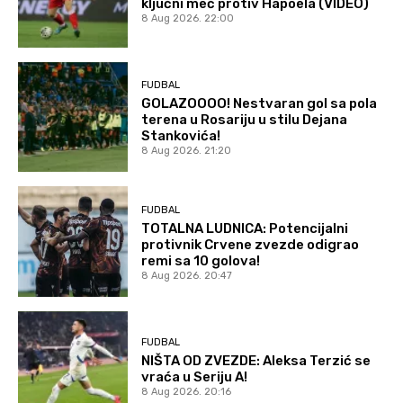
ključni meč protiv Hapoela (VIDEO)
8 Aug 2026. 22:00
FUDBAL
GOLAZOOOO! Nestvaran gol sa pola
terena u Rosariju u stilu Dejana
Stankovića!
8 Aug 2026. 21:20
FUDBAL
TOTALNA LUDNICA: Potencijalni
protivnik Crvene zvezde odigrao
remi sa 10 golova!
8 Aug 2026. 20:47
FUDBAL
NIŠTA OD ZVEZDE: Aleksa Terzić se
vraća u Seriju A!
8 Aug 2026. 20:16