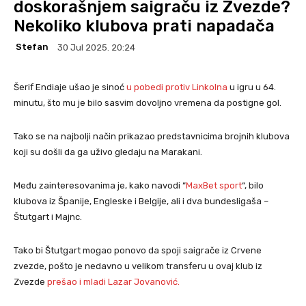
doskorašnjem saigraču iz Zvezde?
Nekoliko klubova prati napadača
Stefan
30 Jul 2025. 20:24
Šerif Endiaje ušao je sinoć
u pobedi protiv Linkolna
u igru u 64.
minutu, što mu je bilo sasvim dovoljno vremena da postigne gol.
Tako se na najbolji način prikazao predstavnicima brojnih klubova
koji su došli da ga uživo gledaju na Marakani.
Među zainteresovanima je, kako navodi “
MaxBet sport
“, bilo
klubova iz Španije, Engleske i Belgije, ali i dva bundesligaša –
Štutgart i Majnc.
Tako bi Štutgart mogao ponovo da spoji saigrače iz Crvene
zvezde, pošto je nedavno u velikom transferu u ovaj klub iz
Zvezde
prešao i mladi Lazar Jovanović.