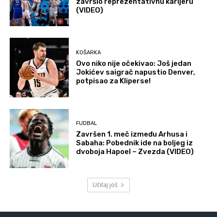
završio reprezentativnu karijeru
(VIDEO)
KOŠARKA
Ovo niko nije očekivao: Još jedan
Jokićev saigrač napustio Denver,
potpisao za Kliperse!
FUDBAL
Završen 1. meč između Arhusa i
Sabaha: Pobednik ide na boljeg iz
dvoboja Hapoel – Zvezda (VIDEO)
Učitaj još