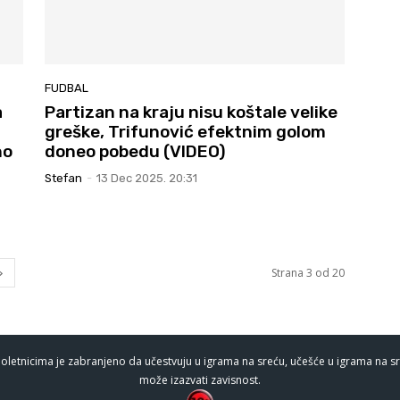
FUDBAL
a
Partizan na kraju nisu koštale velike
greške, Trifunović efektnim golom
no
doneo pobedu (VIDEO)
Stefan
-
13 Dec 2025. 20:31
Strana 3 od 20
oletnicima je zabranjeno da učestvuju u igrama na sreću, učešće u igrama na sr
može izazvati zavisnost.