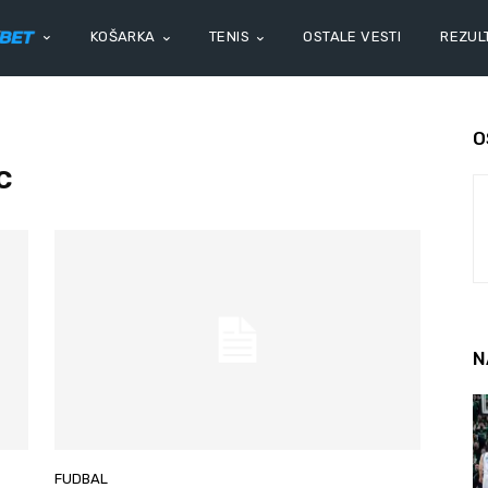
KOŠARKA
TENIS
OSTALE VESTI
REZULT
O
c
N
FUDBAL