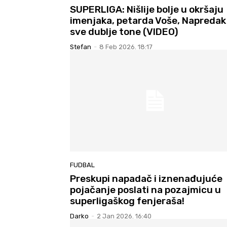
SUPERLIGA: Nišlije bolje u okršaju
imenjaka, petarda Voše, Napredak
sve dublje tone (VIDEO)
Stefan
-
8 Feb 2026. 18:17
FUDBAL
Preskupi napadač i iznenađujuće
pojačanje poslati na pozajmicu u
superligaškog fenjeraša!
Darko
-
2 Jan 2026. 16:40