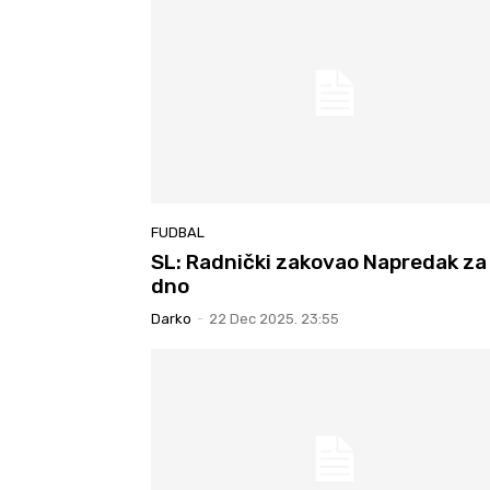
FUDBAL
SL: Radnički zakovao Napredak za
dno
Darko
-
22 Dec 2025. 23:55