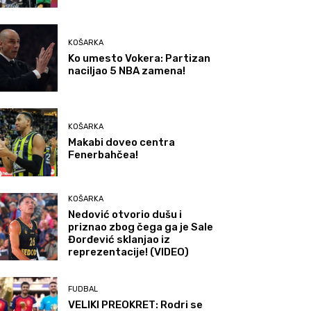
KOŠARKA
Ko umesto Vokera: Partizan
naciljao 5 NBA zamena!
KOŠARKA
Makabi doveo centra
Fenerbahčea!
KOŠARKA
Nedović otvorio dušu i
priznao zbog čega ga je Sale
Đorđević sklanjao iz
reprezentacije! (VIDEO)
FUDBAL
VELIKI PREOKRET: Rodri se