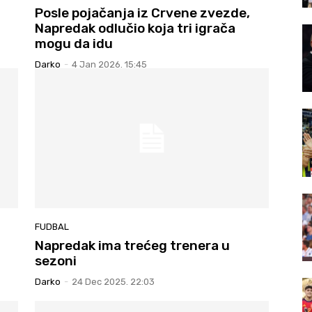
Posle pojačanja iz Crvene zvezde,
Napredak odlučio koja tri igrača
mogu da idu
Darko
-
4 Jan 2026. 15:45
FUDBAL
Napredak ima trećeg trenera u
sezoni
Darko
-
24 Dec 2025. 22:03