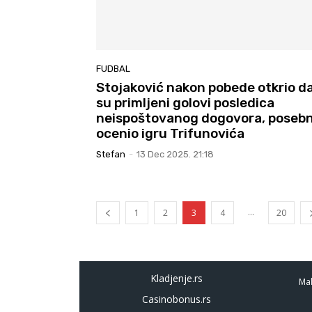
FUDBAL
Stojaković nakon pobede otkrio d
su primljeni golovi posledica
neispoštovanog dogovora, poseb
ocenio igru Trifunovića
Stefan
-
13 Dec 2025. 21:18
...
1
2
3
4
20
Kladjenje.rs
Mal
Casinobonus.rs