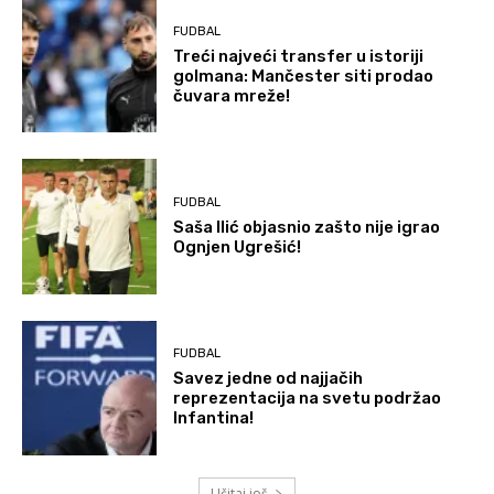
FUDBAL
Treći najveći transfer u istoriji
golmana: Mančester siti prodao
čuvara mreže!
FUDBAL
Saša Ilić objasnio zašto nije igrao
Ognjen Ugrešić!
FUDBAL
Savez jedne od najjačih
reprezentacija na svetu podržao
Infantina!
Učitaj još