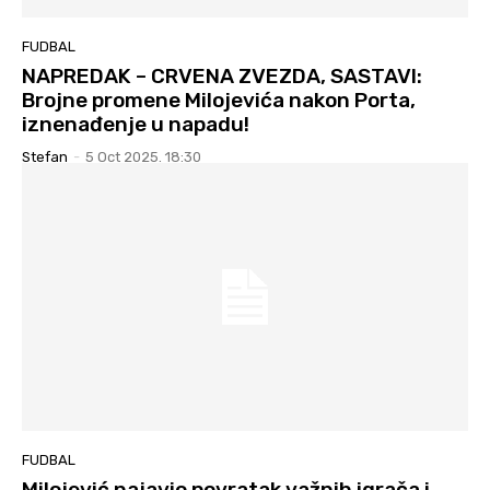
FUDBAL
NAPREDAK – CRVENA ZVEZDA, SASTAVI:
Brojne promene Milojevića nakon Porta,
iznenađenje u napadu!
Stefan
-
5 Oct 2025. 18:30
FUDBAL
Milojević najavio povratak važnih igrača i