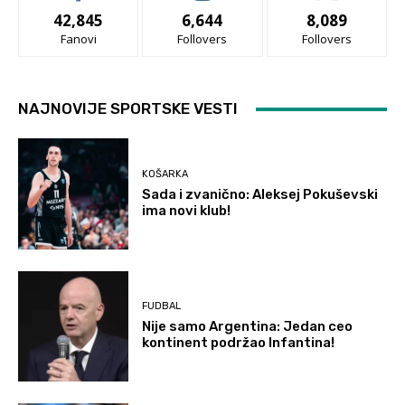
42,845
6,644
8,089
Fanovi
Follovers
Follovers
NAJNOVIJE SPORTSKE VESTI
KOŠARKA
Sada i zvanično: Aleksej Pokuševski
ima novi klub!
FUDBAL
Nije samo Argentina: Jedan ceo
kontinent podržao Infantina!