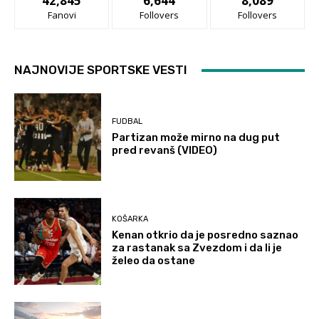
42,845
6,644
8,089
Fanovi
Follovers
Follovers
NAJNOVIJE SPORTSKE VESTI
FUDBAL
Partizan može mirno na dug put
pred revanš (VIDEO)
KOŠARKA
Kenan otkrio da je posredno saznao
za rastanak sa Zvezdom i da li je
želeo da ostane