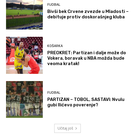
FUDBAL
Bivši bek Crvene zvezde u Mladosti –
debituje protiv doskorašnjeg kluba
KOŠARKA
PREOKRET: Partizan i dalje može do
Vokera, boravak u NBA možda bude
veoma kratak!
FUDBAL
PARTIZAN – TOBOL, SASTAVI: Nvulu
gubi Ilićevo poverenje?
Učitaj još