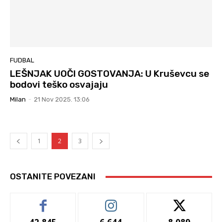
FUDBAL
LEŠNJAK UOČI GOSTOVANJA: U Kruševcu se
bodovi teško osvajaju
Milan
-
21 Nov 2025. 13:06
1
2
3
OSTANITE POVEZANI