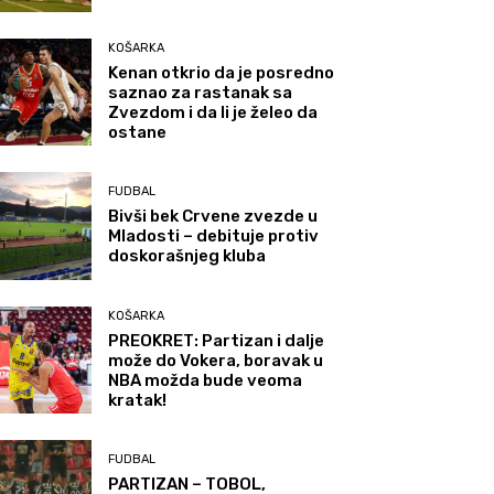
KOŠARKA
Kenan otkrio da je posredno
saznao za rastanak sa
Zvezdom i da li je želeo da
ostane
FUDBAL
Bivši bek Crvene zvezde u
Mladosti – debituje protiv
doskorašnjeg kluba
KOŠARKA
PREOKRET: Partizan i dalje
može do Vokera, boravak u
NBA možda bude veoma
kratak!
FUDBAL
PARTIZAN – TOBOL,