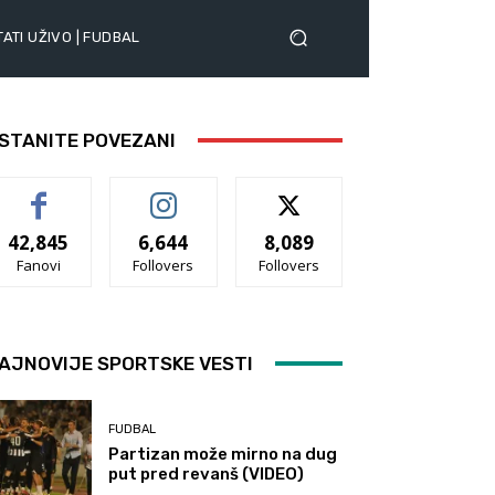
ATI UŽIVO | FUDBAL
STANITE POVEZANI
42,845
6,644
8,089
Fanovi
Follovers
Follovers
AJNOVIJE SPORTSKE VESTI
FUDBAL
Partizan može mirno na dug
put pred revanš (VIDEO)