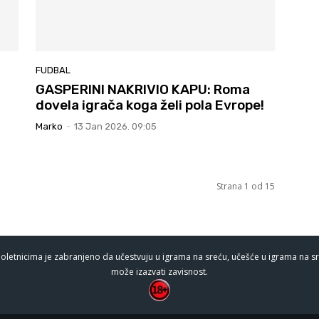
FUDBAL
GASPERINI NAKRIVIO KAPU: Roma
dovela igrača koga želi pola Evrope!
Marko
-
13 Jan 2026. 09:05
Strana 1 od 15
oletnicima je zabranjeno da učestvuju u igrama na sreću, učešće u igrama na sr
može izazvati zavisnost.