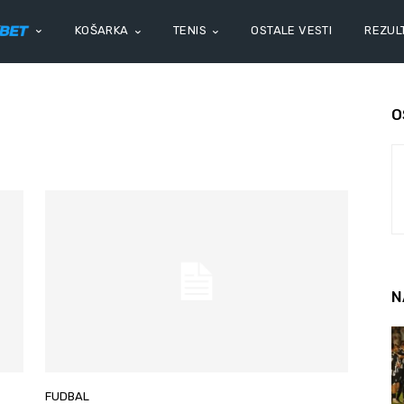
KOŠARKA
TENIS
OSTALE VESTI
REZULT
O
N
FUDBAL