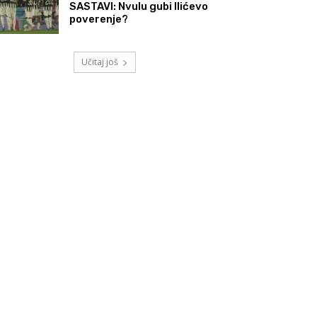
SASTAVI: Nvulu gubi Ilićevo
poverenje?
Učitaj još