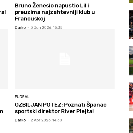
Bruno Ženesio napustio Lil i
ra!
preuzima najzahtevniji klub u
Francuskoj
Darko
-
3 Jun 2026. 15:35
FUDBAL
OZBILJAN POTEZ: Poznati Španac
om
sportski direktor River Plejta!
Darko
-
2 Apr 2026. 14:30