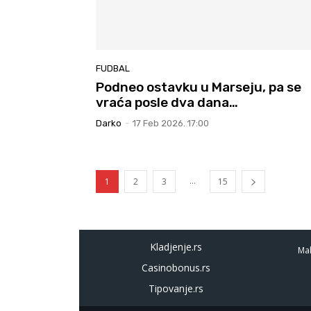
FUDBAL
Podneo ostavku u Marseju, pa se
vraća posle dva dana…
Darko
-
17 Feb 2026. 17:00
...
1
2
3
15
Kladjenje.rs
Mal
Casinobonus.rs
Tipovanje.rs