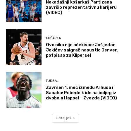
Nekadašnji košarkaš Partizana
završio reprezentativnu karijeru
(VIDEO)
KOŠARKA
Ovo niko nije očekivao: Još jedan
Jokićev saigrač napustio Denver,
potpisao za Kliperse!
FUDBAL
Završen 1. meč između Arhusa i
Sabaha: Pobednik ide na boljeg iz
dvoboja Hapoel – Zvezda (VIDEO)
Učitaj još