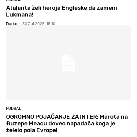
Atalanta želi heroja Engleske da zameni
Lukmana!
Darko
-
30 Jul 2025. 15:10
FUDBAL
OGROMNO POJAČANJE ZA INTER: Marota na
Ðuzepe Meacu doveo napadača koga je
želelo pola Evrope!