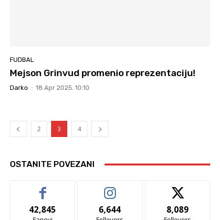
FUDBAL
Mejson Grinvud promenio reprezentaciju!
Darko
-
18 Apr 2025. 10:10
2
3
4
OSTANITE POVEZANI
42,845
6,644
8,089
Fanovi
Follovers
Follovers