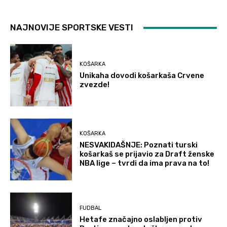
NAJNOVIJE SPORTSKE VESTI
KOŠARKA
Unikaha dovodi košarkaša Crvene
zvezde!
KOŠARKA
NESVAKIDAŠNJE: Poznati turski
košarkaš se prijavio za Draft ženske
NBA lige – tvrdi da ima prava na to!
FUDBAL
Hetafe značajno oslabljen protiv