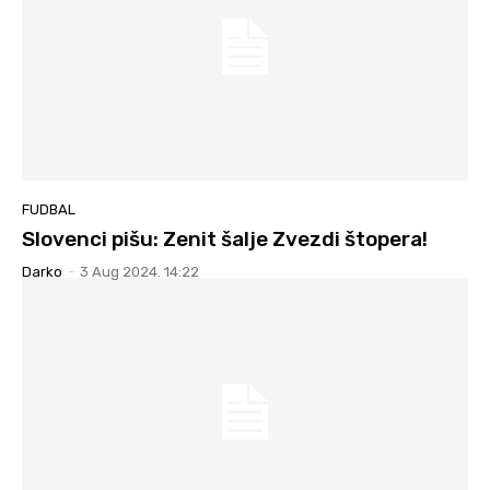
FUDBAL
Slovenci pišu: Zenit šalje Zvezdi štopera!
Darko
-
3 Aug 2024. 14:22