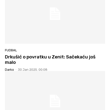
FUDBAL
Drkušić o povratku u Zenit: Sačekaću još
malo
Darko
-
30 Jan 2025. 00:08