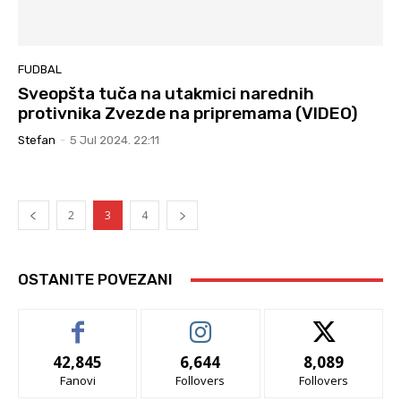
FUDBAL
Sveopšta tuča na utakmici narednih
protivnika Zvezde na pripremama (VIDEO)
Stefan
-
5 Jul 2024. 22:11
2
3
4
OSTANITE POVEZANI
42,845
6,644
8,089
Fanovi
Follovers
Follovers