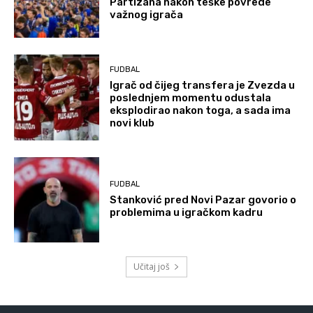
Partizana nakon teške povrede
važnog igrača
FUDBAL
Igrač od čijeg transfera je Zvezda u
poslednjem momentu odustala
eksplodirao nakon toga, a sada ima
novi klub
FUDBAL
Stanković pred Novi Pazar govorio o
problemima u igračkom kadru
Učitaj još