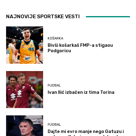
NAJNOVIJE SPORTSKE VESTI
KOŠARKA
Bivši košarkaš FMP-a stigaou
Podgoricu
FUDBAL
Ivan Ilić izbačen iz tima Torina
FUDBAL
Dajte mi evro manje nego Gatuzu i