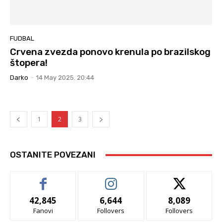
FUDBAL
Crvena zvezda ponovo krenula po brazilskog
štopera!
Darko
-
14 May 2025. 20:44
1
2
3
OSTANITE POVEZANI
42,845
6,644
8,089
Fanovi
Follovers
Follovers