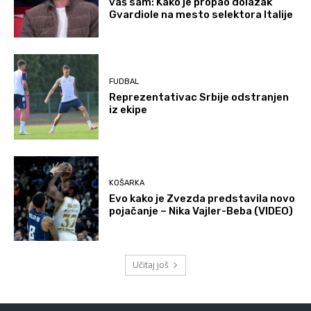
vaš sam: Kako je propao dolazak
Gvardiole na mesto selektora Italije
FUDBAL
Reprezentativac Srbije odstranjen
iz ekipe
KOŠARKA
Evo kako je Zvezda predstavila novo
pojačanje – Nika Vajler-Beba (VIDEO)
Učitaj još