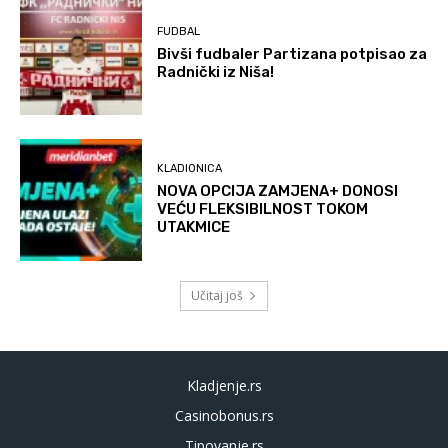
FUDBAL
Bivši fudbaler Partizana potpisao za
Radnički iz Niša!
KLADIONICA
NOVA OPCIJA ZAMJENA+ DONOSI
VEĆU FLEKSIBILNOST TOKOM
UTAKMICE
Učitaj još
Kladjenje.rs
Casinobonus.rs
Tipovanje.rs