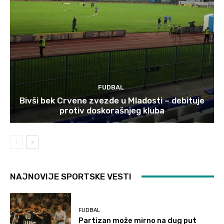
FUDBAL
Bivši bek Crvene zvezde u Mladosti – debituje
protiv doskorašnjeg kluba
NAJNOVIJE SPORTSKE VESTI
FUDBAL
Partizan može mirno na dug put