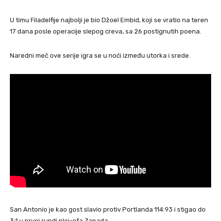
U timu Filadelfije najbolji je bio Džoel Embid, koji se vratio na teren
17 dana posle operacije slepog creva, sa 26 postignutih poena.
Naredni meč ove serije igra se u noći između utorka i srede.
San Antonio je kao gost slavio protiv Portlanda 114:93 i stigao do
3:1 u prvoj rundi plej-ofa Zapada.