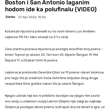
Boston i San Antonio laganim
hodom ide ka polufinalu (VIDEO)
Darko
27 Apr 2026. 10:56
Košarkaši Hjustona pobedili su na svom terenu Los Anđeles
Lejkerse 115:96 i tako smanjil na 3:1 u seriji.
Cela startna postava Hjustona je postigla dvocifren broj poena –
Amen Topson je ubacio 23, Tari Ison 20, Alperin Šengun 19, Rid
Šepard 17, a Džabari Smit 16 poena.
Lejkerse je predvodio Deandre Ejton sa 19 poena i deset skokova,
pre nego što je sredinom treće četvrtine isključen zbog druge
nesportske lične greške nakon što je udario Šengun.
Njegov učinak nije bio ni približno dovoljan da njegov tim završi
ovu seriju u utakmici u kojoj Lebron Džejms nije odigrao najbolje.
Džejms je postigao deset poena, šutirajući dva od devet iz igre, uz