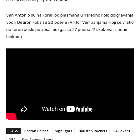
San Antonio su na korak od plasmana u naredno kolo doigravanja
vodili Dearon Foks sa 28 poena i Viktor Vembanjama, koji se vratio
na teren posle potresa mozga, sa 27 poena, 11 skokova i sedam
blokada.
TAGS
Boston Celtics
highlights
Houston Rockets
LA Lakers
NBA
San Antonio Spurs