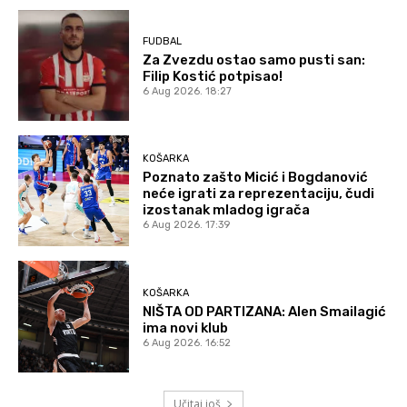
FUDBAL
Za Zvezdu ostao samo pusti san:
Filip Kostić potpisao!
6 Aug 2026. 18:27
KOŠARKA
Poznato zašto Micić i Bogdanović
neće igrati za reprezentaciju, čudi
izostanak mladog igrača
6 Aug 2026. 17:39
KOŠARKA
NIŠTA OD PARTIZANA: Alen Smailagić
ima novi klub
6 Aug 2026. 16:52
Učitaj još