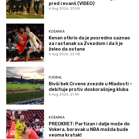
pred revanš (VIDEO)
6 Aug 2026. 23:08
KOŠARKA
Kenan otkrio da je posredno saznao
za rastanak sa Zvezdom i da li je
želeo da ostane
6 Aug 2026. 22:08
FUDBAL
Bivši bek Crvene zvezde u Mladosti –
debituje protiv doskorašnjeg kluba
6 Aug 2026. 21:44
KOŠARKA
PREOKRET: Partizan i dalje može do
Vokera, boravak u NBA možda bude
veoma kratak!