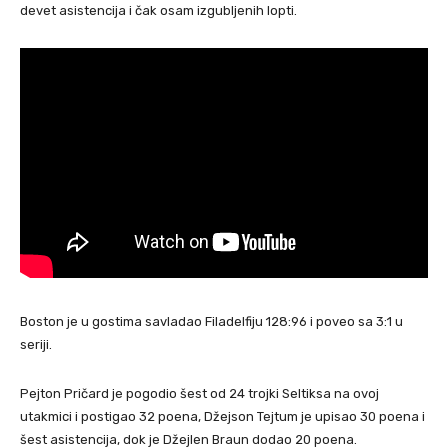
devet asistencija i čak osam izgubljenih lopti.
Boston je u gostima savladao Filadelfiju 128:96 i poveo sa 3:1 u
seriji.
Pejton Pričard je pogodio šest od 24 trojki Seltiksa na ovoj
utakmici i postigao 32 poena, Džejson Tejtum je upisao 30 poena i
šest asistencija, dok je Džejlen Braun dodao 20 poena.