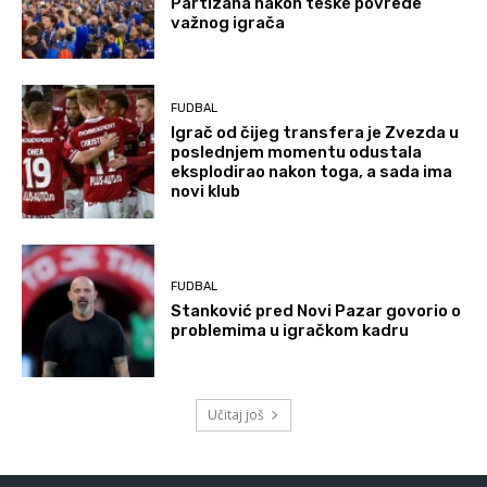
Partizana nakon teške povrede
važnog igrača
FUDBAL
Igrač od čijeg transfera je Zvezda u
poslednjem momentu odustala
eksplodirao nakon toga, a sada ima
novi klub
FUDBAL
Stanković pred Novi Pazar govorio o
problemima u igračkom kadru
Učitaj još