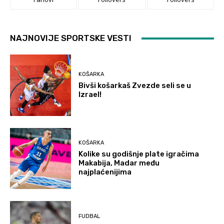
NAJNOVIJE SPORTSKE VESTI
KOŠARKA
Bivši košarkaš Zvezde seli se u
Izrael!
KOŠARKA
Kolike su godišnje plate igračima
Makabija, Madar među
najplaćenijima
FUDBAL