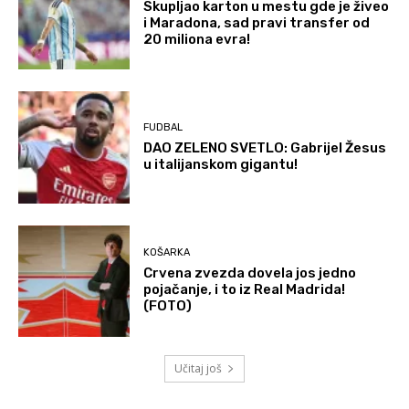
Skupljao karton u mestu gde je živeo
i Maradona, sad pravi transfer od
20 miliona evra!
FUDBAL
DAO ZELENO SVETLO: Gabrijel Žesus
u italijanskom gigantu!
KOŠARKA
Crvena zvezda dovela jos jedno
pojačanje, i to iz Real Madrida!
(FOTO)
Učitaj još