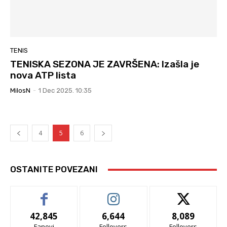
TENIS
TENISKA SEZONA JE ZAVRŠENA: Izašla je
nova ATP lista
MilosN
-
1 Dec 2025. 10:35
4
5
6
OSTANITE POVEZANI
42,845
6,644
8,089
Fanovi
Follovers
Follovers