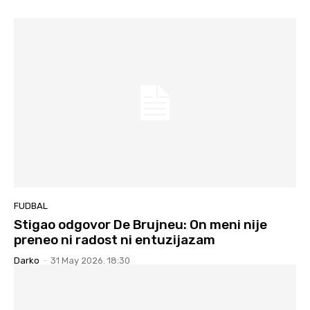
FUDBAL
Stigao odgovor De Brujneu: On meni nije
preneo ni radost ni entuzijazam
Darko
-
31 May 2026. 18:30