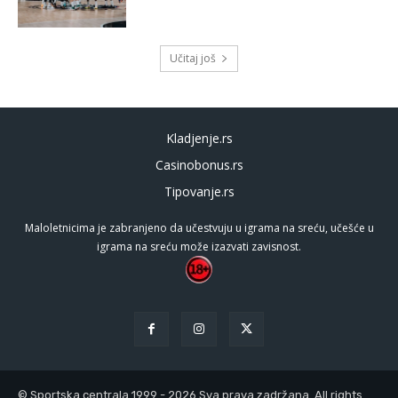
Učitaj još
Kladjenje.rs
Casinobonus.rs
Tipovanje.rs
Maloletnicima je zabranjeno da učestvuju u igrama na sreću, učešće u
igrama na sreću može izazvati zavisnost.
© Sportska centrala 1999 - 2026 Sva prava zadržana. All rights