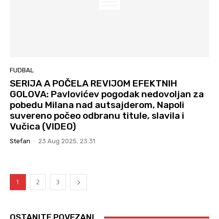
FUDBAL
SERIJA A POČELA REVIJOM EFEKTNIH
GOLOVA: Pavlovićev pogodak nedovoljan za
pobedu Milana nad autsajderom, Napoli
suvereno počeo odbranu titule, slavila i
Vučica (VIDEO)
Stefan
-
23 Aug 2025. 23:31
1
2
3
OSTANITE POVEZANI