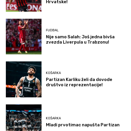
Hrvatske!
FUDBAL
Nije samo Salah: Još jedna bivša
zvezda Liverpula u Trabzonu!
KOŠARKA
Partizan Karliku želi da dovode
društvo iz reprezentacije!
KOŠARKA
Mladi prvotimac napušta Partizan