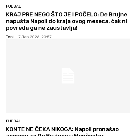
FUDBAL
KRAJ PRE NEGO ŠTO JE I POČELO: De Brujne
napušta Napoli do kraja ovog meseca, čak ni
povreda ga ne zaustavlja!
Toni
-
7 Jan 2026. 20:57
FUDBAL
KONTE NE ČEKA NIKOGA: Napoli pronašao
zamenu za De Brujnea u Mančester