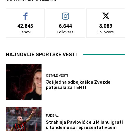
42,845
6,644
8,089
Fanovi
Follovers
Follovers
NAJNOVIJE SPORTSKE VESTI
OSTALE VESTI
Još jedna odbojkašica Zvezde
potpisala za TENT!
FUDBAL
Strahinja Pavlović će u Milanu igrati
u tandemu sa reprezentativcem