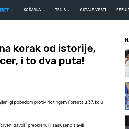
KOŠARKA
TENIS
OSTALE VESTI
REZULT
N
a korak od istorije,
er, i to dva puta!
ijer ligi pobedom protiv Notingem Foresta u 37. kolu
rveni đavoli” preokrenuli i zasluženo slavili.