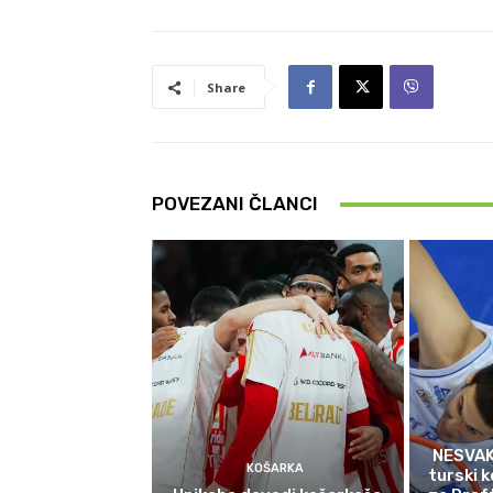
Share
POVEZANI ČLANCI
NESVAK
KOŠARKA
turski k