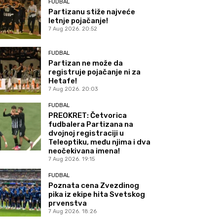
FUDBAL
Partizanu stiže najveće
letnje pojačanje!
7 Aug 2026. 20:52
FUDBAL
Partizan ne može da
registruje pojačanje ni za
Hetafe!
7 Aug 2026. 20:03
FUDBAL
PREOKRET: Četvorica
fudbalera Partizana na
dvojnoj registraciji u
Teleoptiku, među njima i dva
neočekivana imena!
7 Aug 2026. 19:15
FUDBAL
Poznata cena Zvezdinog
pika iz ekipe hita Svetskog
prvenstva
7 Aug 2026. 18:26