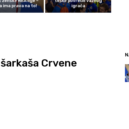
t ženske NBA lige –
teške povrede važnog
a ima prava na to!
igrača