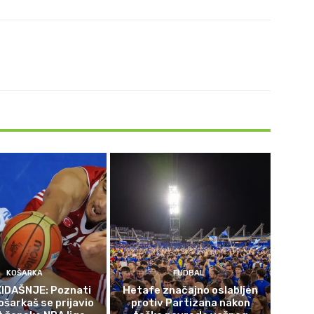
KOŠARKA
FUDBAL
IDAŠNJE: Poznati
Hetafe značajno oslabljen
ošarkaš se prijavio
protiv Partizana nakon