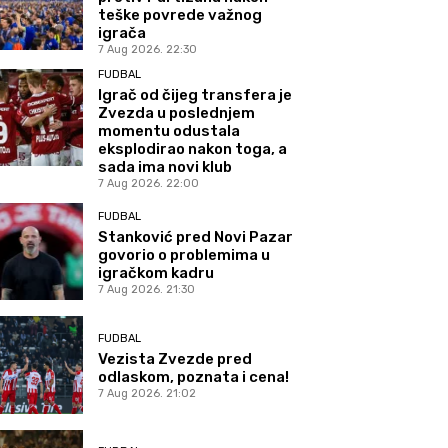
teške povrede važnog
igrača
7 Aug 2026. 22:30
FUDBAL
Igrač od čijeg transfera je
Zvezda u poslednjem
momentu odustala
eksplodirao nakon toga, a
sada ima novi klub
7 Aug 2026. 22:00
FUDBAL
Stanković pred Novi Pazar
govorio o problemima u
igračkom kadru
7 Aug 2026. 21:30
FUDBAL
Vezista Zvezde pred
odlaskom, poznata i cena!
7 Aug 2026. 21:02