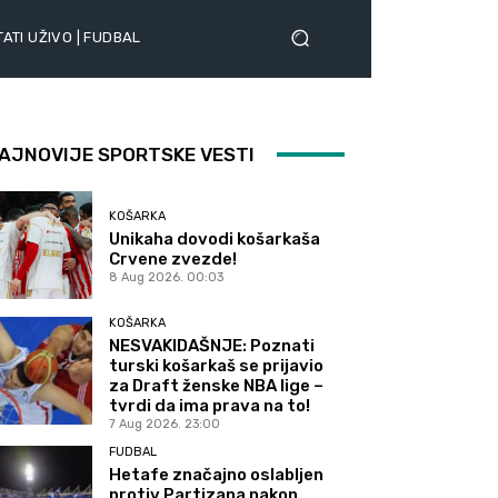
ATI UŽIVO | FUDBAL
AJNOVIJE SPORTSKE VESTI
KOŠARKA
Unikaha dovodi košarkaša
Crvene zvezde!
8 Aug 2026. 00:03
KOŠARKA
NESVAKIDAŠNJE: Poznati
turski košarkaš se prijavio
za Draft ženske NBA lige –
tvrdi da ima prava na to!
7 Aug 2026. 23:00
FUDBAL
Hetafe značajno oslabljen
protiv Partizana nakon