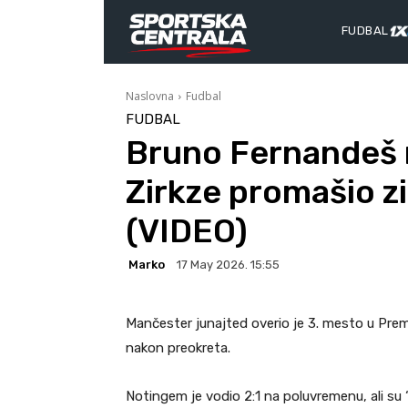
FUDBAL
Naslovna
Fudbal
FUDBAL
Bruno Fernandeš n
Zirkze promašio zic
(VIDEO)
Marko
17 May 2026. 15:55
Mančester junajted overio je 3. mesto u Prem
nakon preokreta.
Notingem je vodio 2:1 na poluvremenu, ali su “c