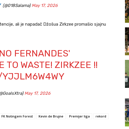
(@018Salama)
May 17, 2026
tencije, ali je napadač Džošua Zirkzee promašio sjajnu
NO FERNANDES'
 TO WASTE! ZIRKZEE !!
M/YJJLM6W4WY
(@GoalsXtra)
May 17, 2026
FK Notingem Forest
Kevin de Brujne
Premijer liga
rekord