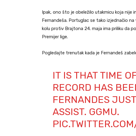
Ipak, ono što je obeležilo utakmicu koja nije i
Fernandeša. Portuglac se tako izjednačio na v
kolu protiv Brajtona 24. maja ima priliku da p
Premijer lige.
Pogledajte trenutak kada je Fernandeš zabele
IT IS THAT TIME 
RECORD HAS BEE
FERNANDES JUST
ASSIST. GGMU.
PIC.TWITTER.CO