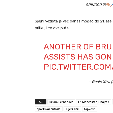
— GRINGO018
Sjajni vezista je već danas mogao do 21. assi
priliku, i to dva puta.
ANOTHER OF BRU
ASSISTS HAS GONE
PIC.TWITTER.CO
— Goals Xtra 
TAGS
Bruno Fernandeš
FK Mančester Junajted
sportskacentrala
Tijeri Anri
topvesti