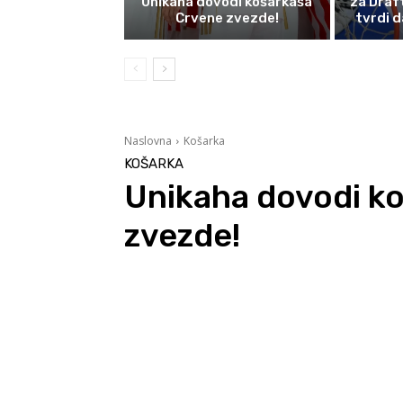
Unikaha dovodi košarkaša
za Draf
Crvene zvezde!
tvrdi d