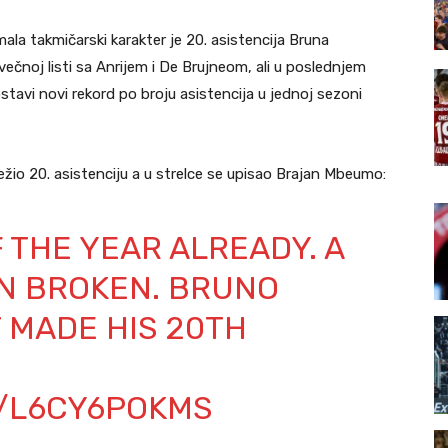
mala takmičarski karakter je 20. asistencija Bruna
ečnoj listi sa Anrijem i De Brujneom, ali u poslednjem
ostavi novi rekord po broju asistencija u jednoj sezoni
žio 20. asistenciju a u strelce se upisao Brajan Mbeumo:
OF THE YEAR ALREADY. A
N BROKEN. BRUNO
 MADE HIS 20TH
M/L6CY6POKMS