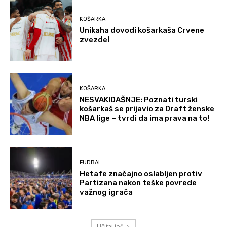
KOŠARKA
Unikaha dovodi košarkaša Crvene
zvezde!
KOŠARKA
NESVAKIDAŠNJE: Poznati turski
košarkaš se prijavio za Draft ženske
NBA lige – tvrdi da ima prava na to!
FUDBAL
Hetafe značajno oslabljen protiv
Partizana nakon teške povrede
važnog igrača
Učitaj još