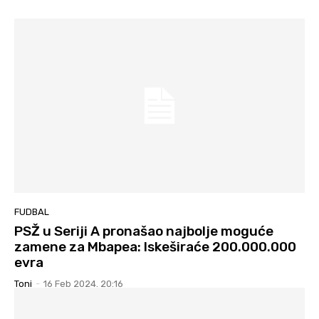
FUDBAL
PSŽ u Seriji A pronašao najbolje moguće
zamene za Mbapea: Iskeširaće 200.000.000
evra
Toni
-
16 Feb 2024. 20:16