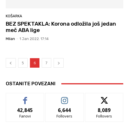
KOŠARKA
BEZ SPEKTAKLA: Korona odložila još jedan
meč ABA lige
Milan
-
1 Jan 2022. 17:14
5
6
7
OSTANITE POVEZANI
42,845
6,644
8,089
Fanovi
Follovers
Follovers