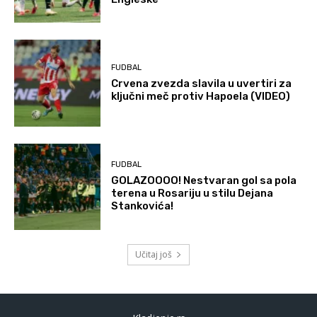
FUDBAL
Crvena zvezda slavila u uvertiri za
ključni meč protiv Hapoela (VIDEO)
FUDBAL
GOLAZOOOO! Nestvaran gol sa pola
terena u Rosariju u stilu Dejana
Stankovića!
Učitaj još