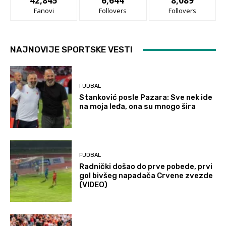
42,845
6,644
8,089
Fanovi
Follovers
Follovers
NAJNOVIJE SPORTSKE VESTI
FUDBAL
Stanković posle Pazara: Sve nek ide
na moja leđa, ona su mnogo šira
FUDBAL
Radnički došao do prve pobede, prvi
gol bivšeg napadača Crvene zvezde
(VIDEO)