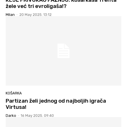
žele već tri evroligaša!?
Milan
-
20 May 2025. 13:12
KOŠARKA
Partizan želi jednog od najboljih igrača
Virtusa!
Darko
-
16 May 2025. 09:40