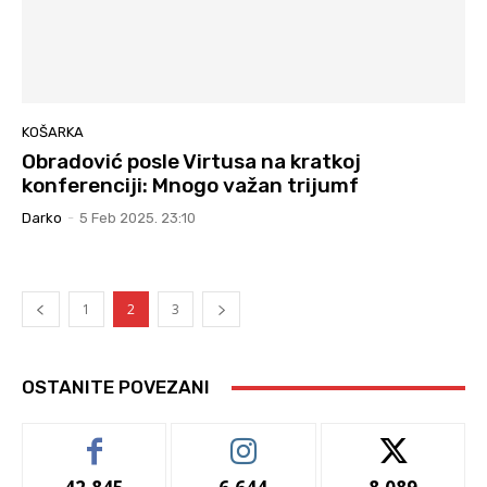
KOŠARKA
Obradović posle Virtusa na kratkoj
konferenciji: Mnogo važan trijumf
Darko
-
5 Feb 2025. 23:10
1
2
3
OSTANITE POVEZANI