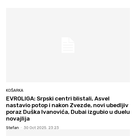
KOŠARKA
EVROLIGA: Srpski centri blistali, Asvel
nastavio potop i nakon Zvezde, novi ubedljiv
poraz Duška Ivanovića, Dubai izgubio u duelu
novajlija
Stefan
-
30 Oct 2025. 23:23