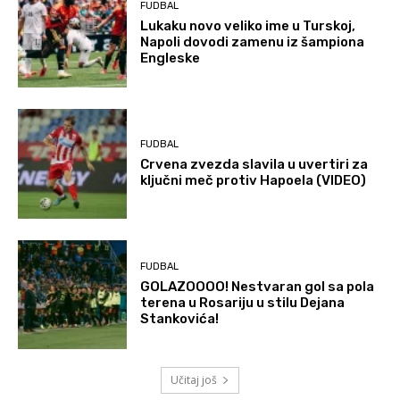
FUDBAL
Lukaku novo veliko ime u Turskoj,
Napoli dovodi zamenu iz šampiona
Engleske
FUDBAL
Crvena zvezda slavila u uvertiri za
ključni meč protiv Hapoela (VIDEO)
FUDBAL
GOLAZOOOO! Nestvaran gol sa pola
terena u Rosariju u stilu Dejana
Stankovića!
Učitaj još