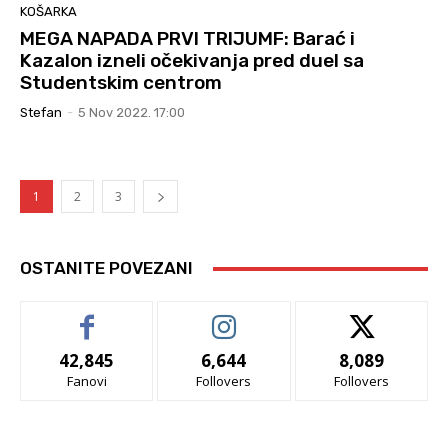
KOŠARKA
MEGA NAPADA PRVI TRIJUMF: Barać i
Kazalon izneli očekivanja pred duel sa
Studentskim centrom
Stefan
-
5 Nov 2022. 17:00
1
2
3
OSTANITE POVEZANI
42,845
6,644
8,089
Fanovi
Follovers
Follovers