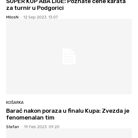
SUPER KUP ABA LIGE: Poznate cene karata
za turnir u Podgorici
MilosN
-
12 Sep 2023. 13:07
KOŠARKA
Barać nakon poraza u finalu Kupa: Zvezda je
fenomenalan tim
Stefan
-
19 Feb 2023. 09:20