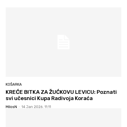
KOŠARKA
KREĆE BITKA ZA ŽUĆKOVU LEVICU: Poznati
svi učesnici Kupa Radivoja Koraća
MilosN
-
14 Jan 2026. 11:11