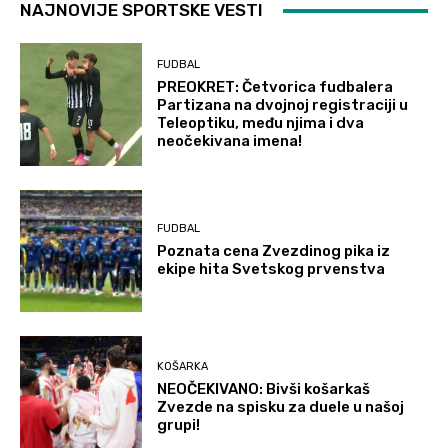
NAJNOVIJE SPORTSKE VESTI
FUDBAL
PREOKRET: Četvorica fudbalera
Partizana na dvojnoj registraciji u
Teleoptiku, među njima i dva
neočekivana imena!
FUDBAL
Poznata cena Zvezdinog pika iz
ekipe hita Svetskog prvenstva
KOŠARKA
NEOČEKIVANO: Bivši košarkaš
Zvezde na spisku za duele u našoj
grupi!