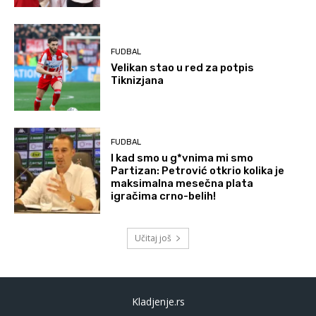
FUDBAL
Velikan stao u red za potpis
Tiknizjana
FUDBAL
I kad smo u g*vnima mi smo
Partizan: Petrović otkrio kolika je
maksimalna mesečna plata
igračima crno-belih!
Učitaj još
Kladjenje.rs