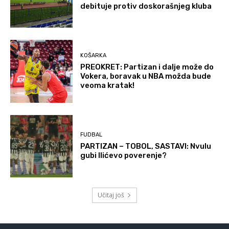
debituje protiv doskorašnjeg kluba
KOŠARKA
PREOKRET: Partizan i dalje može do
Vokera, boravak u NBA možda bude
veoma kratak!
FUDBAL
PARTIZAN – TOBOL, SASTAVI: Nvulu
gubi Ilićevo poverenje?
Učitaj još