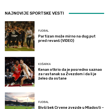
NAJNOVIJE SPORTSKE VESTI
FUDBAL
Partizan može mirno na dug put
pred revanš (VIDEO)
KOŠARKA
Kenan otkrio da je posredno saznao
za rastanak sa Zvezdom i da li je
želeo da ostane
FUDBAL
Bivši bek Crvene zvezde u Mladosti –