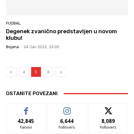
FUDBAL
Degenek zvanično predstavljen u novom
klubu!
Bojana
-
24 Jan 2022. 23:00
4
5
6
OSTANITE POVEZANI
42,845
6,644
8,089
Fanovi
Follovers
Follovers