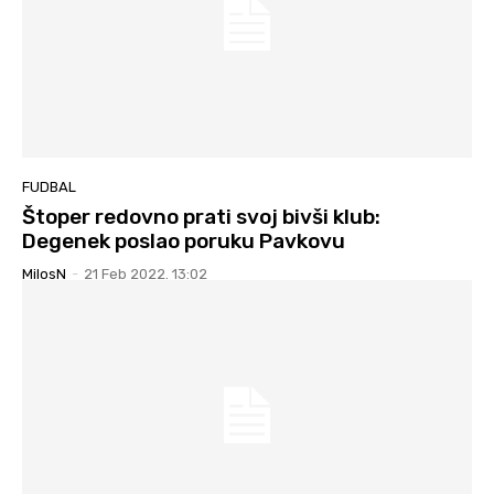
FUDBAL
Štoper redovno prati svoj bivši klub:
Degenek poslao poruku Pavkovu
MilosN
-
21 Feb 2022. 13:02