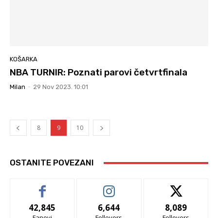
KOŠARKA
NBA TURNIR: Poznati parovi četvrtfinala
Milan
-
29 Nov 2023. 10:01
8
9
10
OSTANITE POVEZANI
42,845
6,644
8,089
Fanovi
Follovers
Follovers