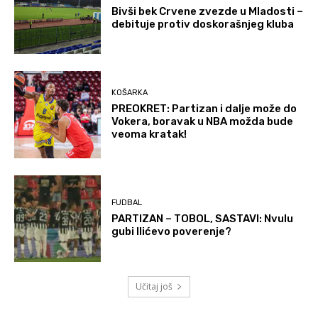
Bivši bek Crvene zvezde u Mladosti –
debituje protiv doskorašnjeg kluba
KOŠARKA
PREOKRET: Partizan i dalje može do
Vokera, boravak u NBA možda bude
veoma kratak!
FUDBAL
PARTIZAN – TOBOL, SASTAVI: Nvulu
gubi Ilićevo poverenje?
Učitaj još