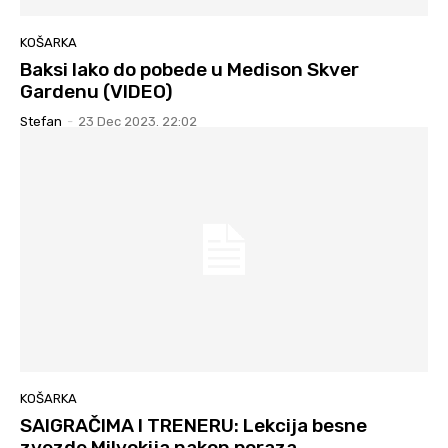
KOŠARKA
Baksi lako do pobede u Medison Skver
Gardenu (VIDEO)
Stefan
-
23 Dec 2023. 22:02
KOŠARKA
SAIGRAČIMA I TRENERU: Lekcija besne
zvezde Milvokija nakon poraza