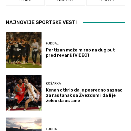
NAJNOVIJE SPORTSKE VESTI
FUDBAL
Partizan može mirno na dug put
pred revanš (VIDEO)
KOŠARKA
Kenan otkrio da je posredno saznao
za rastanak sa Zvezdom i da li je
želeo da ostane
FUDBAL