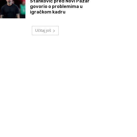
Stanković pred Novi Pazar
govorio o problemima u
igračkom kadru
Učitaj još