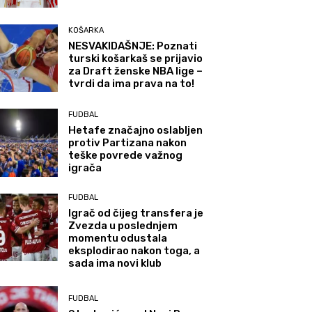
KOŠARKA
NESVAKIDAŠNJE: Poznati
turski košarkaš se prijavio
za Draft ženske NBA lige –
tvrdi da ima prava na to!
FUDBAL
Hetafe značajno oslabljen
protiv Partizana nakon
teške povrede važnog
igrača
FUDBAL
Igrač od čijeg transfera je
Zvezda u poslednjem
momentu odustala
eksplodirao nakon toga, a
sada ima novi klub
FUDBAL