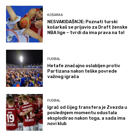
KOŠARKA
NESVAKIDAŠNJE: Poznati turski
košarkaš se prijavio za Draft ženske
NBA lige – tvrdi da ima prava na to!
FUDBAL
Hetafe značajno oslabljen protiv
Partizana nakon teške povrede
važnog igrača
FUDBAL
Igrač od čijeg transfera je Zvezda u
poslednjem momentu odustala
eksplodirao nakon toga, a sada ima
novi klub