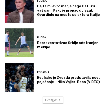
FUDBAL
Dajte mi evro manje nego Gatuzu i
vaš sam: Kako je propao dolazak
Gvardiole na mesto selektora Italije
FUDBAL
Reprezentativac Srbije odstranjen
iz ekipe
KOŠARKA
Evo kako je Zvezda predstavila novo
pojačanje – Nika Vajler-Beba (VIDEO)
Učitaj još