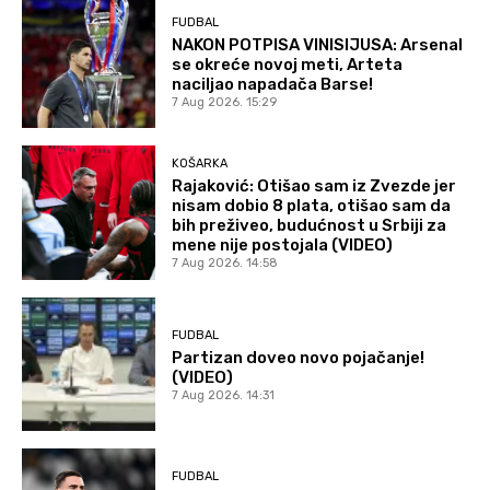
FUDBAL
NAKON POTPISA VINISIJUSA: Arsenal
se okreće novoj meti, Arteta
naciljao napadača Barse!
7 Aug 2026. 15:29
KOŠARKA
Rajaković: Otišao sam iz Zvezde jer
nisam dobio 8 plata, otišao sam da
bih preživeo, budućnost u Srbiji za
mene nije postojala (VIDEO)
7 Aug 2026. 14:58
FUDBAL
Partizan doveo novo pojačanje!
(VIDEO)
7 Aug 2026. 14:31
FUDBAL