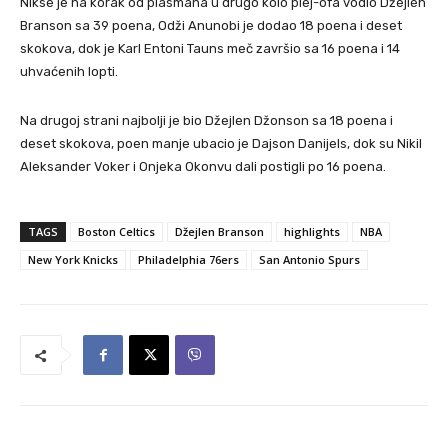
Nikse je na korak od plasmana u drugo kolo plej-ofa vodio Džejlen
Branson sa 39 poena, Odži Anunobi je dodao 18 poena i deset
skokova, dok je Karl Entoni Tauns meč završio sa 16 poena i 14
uhvaćenih lopti.
Na drugoj strani najbolji je bio Džejlen Džonson sa 18 poena i
deset skokova, poen manje ubacio je Dajson Danijels, dok su Nikil
Aleksander Voker i Onjeka Okonvu dali postigli po 16 poena.
TAGS
Boston Celtics
Džejlen Branson
highlights
NBA
New York Knicks
Philadelphia 76ers
San Antonio Spurs