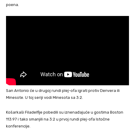
poena.
San Antonio će u drugoj rundi plej-ofa igrati protiv Denvera ili
Minesote. U toj seriji vodi Minesota sa 3:2.
Košarkaši Filadelfije pobedili su iznenađajuće u gostima Boston
113:97 i tako smanjili na 3:2 u prvoj rundi plej-ofa Istočne
konferencije.