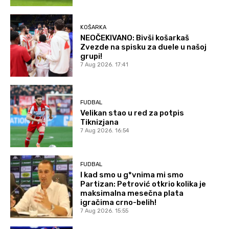
KOŠARKA
NEOČEKIVANO: Bivši košarkaš
Zvezde na spisku za duele u našoj
grupi!
7 Aug 2026. 17:41
FUDBAL
Velikan stao u red za potpis
Tiknizjana
7 Aug 2026. 16:54
FUDBAL
I kad smo u g*vnima mi smo
Partizan: Petrović otkrio kolika je
maksimalna mesečna plata
igračima crno-belih!
7 Aug 2026. 15:55