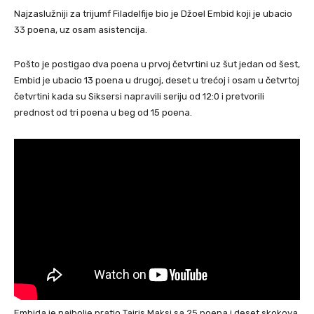
Najzaslužniji za trijumf Filadelfije bio je Džoel Embid koji je ubacio
33 poena, uz osam asistencija.
Pošto je postigao dva poena u prvoj četvrtini uz šut jedan od šest,
Embid je ubacio 13 poena u drugoj, deset u trećoj i osam u četvrtoj
četvrtini kada su Siksersi napravili seriju od 12:0 i pretvorili
prednost od tri poena u beg od 15 poena.
Embida je najbolje pratio Tajris Maksi sa 25 poena i deset skokova,