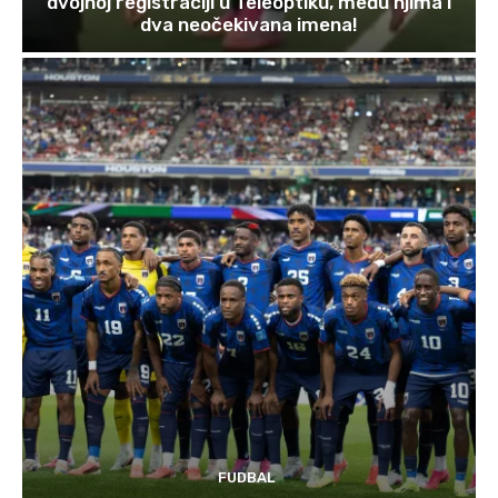
dvojnoj registraciji u Teleoptiku, među njima i
dva neočekivana imena!
FUDBAL