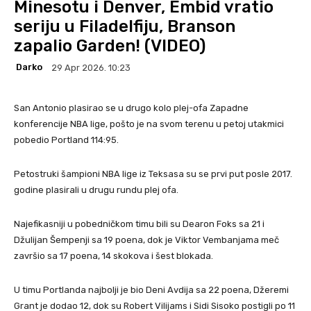
Minesotu i Denver, Embid vratio
seriju u Filadelfiju, Branson
zapalio Garden! (VIDEO)
Darko
29 Apr 2026. 10:23
San Antonio plasirao se u drugo kolo plej-ofa Zapadne
konferencije NBA lige, pošto je na svom terenu u petoj utakmici
pobedio Portland 114:95.
Petostruki šampioni NBA lige iz Teksasa su se prvi put posle 2017.
godine plasirali u drugu rundu plej ofa.
Najefikasniji u pobedničkom timu bili su Dearon Foks sa 21 i
Džulijan Šempenji sa 19 poena, dok je Viktor Vembanjama meč
završio sa 17 poena, 14 skokova i šest blokada.
U timu Portlanda najbolji je bio Deni Avdija sa 22 poena, Džeremi
Grant je dodao 12, dok su Robert Vilijams i Sidi Sisoko postigli po 11