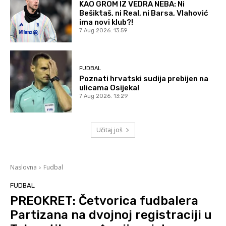
KAO GROM IZ VEDRA NEBA: Ni
Bešiktaš, ni Real, ni Barsa, Vlahović
ima novi klub?!
7 Aug 2026. 13:59
FUDBAL
Poznati hrvatski sudija prebijen na
ulicama Osijeka!
7 Aug 2026. 13:29
Učitaj još