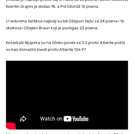
Kventin Grajms je dodao 18, a Pol Džordž 16 poena.
U redovima Seltiksa najbolji su bili Džejson Tejtu sa 24 poena i 16
skokova i Džejlen Braun koji je postigao 22 poena.
Košarkaši Njujorka su na Istoku poveli sa 3:2 protiv Atlante pošto
su kao domaćini slavili protiv Atlante 126:97.