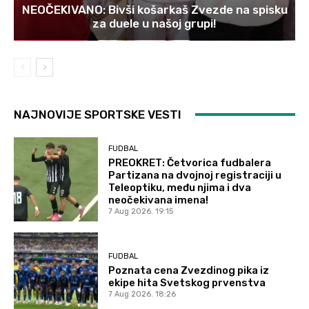
NEOČEKIVANO: Bivši košarkaš Zvezde na spisku
za duele u našoj grupi!
NAJNOVIJE SPORTSKE VESTI
FUDBAL
PREOKRET: Četvorica fudbalera
Partizana na dvojnoj registraciji u
Teleoptiku, među njima i dva
neočekivana imena!
7 Aug 2026. 19:15
FUDBAL
Poznata cena Zvezdinog pika iz
ekipe hita Svetskog prvenstva
7 Aug 2026. 18:26