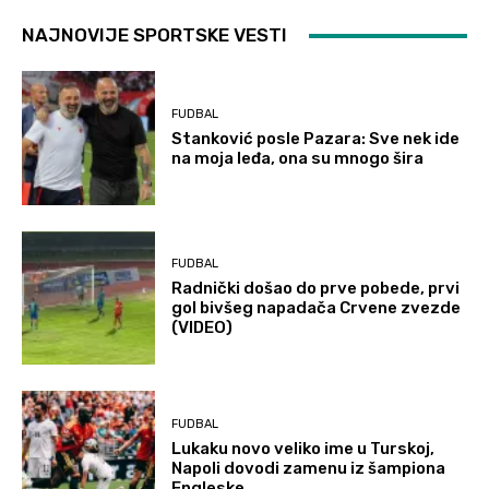
NAJNOVIJE SPORTSKE VESTI
FUDBAL
Stanković posle Pazara: Sve nek ide
na moja leđa, ona su mnogo šira
FUDBAL
Radnički došao do prve pobede, prvi
gol bivšeg napadača Crvene zvezde
(VIDEO)
FUDBAL
Lukaku novo veliko ime u Turskoj,
Napoli dovodi zamenu iz šampiona
Engleske