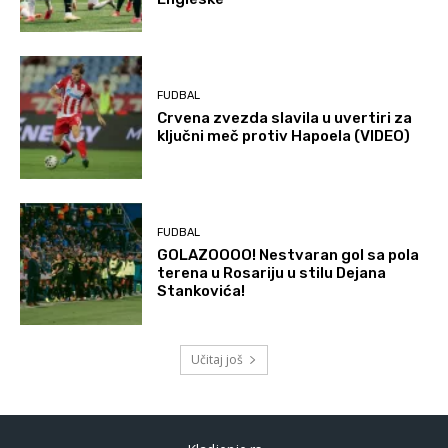
FUDBAL
Crvena zvezda slavila u uvertiri za
ključni meč protiv Hapoela (VIDEO)
FUDBAL
GOLAZOOOO! Nestvaran gol sa pola
terena u Rosariju u stilu Dejana
Stankovića!
Učitaj još